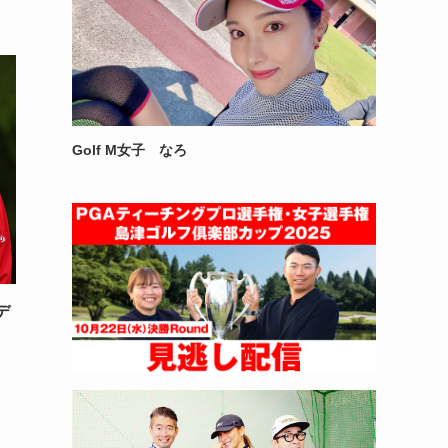
Golf M女子 なろ
デ