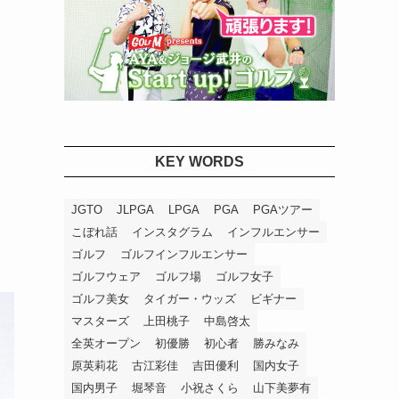
KEY WORDS
JGTO
JLPGA
LPGA
PGA
PGAツアー
こぼれ話
インスタグラム
インフルエンサー
ゴルフ
ゴルフインフルエンサー
ゴルフウェア
ゴルフ場
ゴルフ女子
ゴルフ美女
タイガー・ウッズ
ビギナー
マスターズ
上田桃子
中島啓太
全英オープン
初優勝
初心者
勝みなみ
原英莉花
古江彩佳
吉田優利
国内女子
国内男子
堀琴音
小祝さくら
山下美夢有