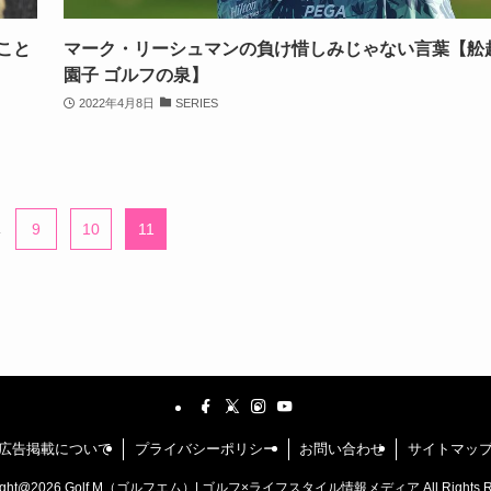
こと
マーク・リーシュマンの負け惜しみじゃない言葉【舩
園子 ゴルフの泉】
2022年4月8日
SERIES
.
9
10
11
広告掲載について
プライバシーポリシー
お問い合わせ
サイトマッ
ight@2026 Golf M（ゴルフエム）| ゴルフ×ライフスタイル情報メディア All Rights Re