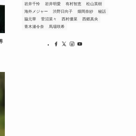
岩井千怜
岩井明愛
有村智恵
松山英樹
海外メジャー
渋野日向子
畑岡奈紗
秘話
脇元華
菅沼菜々
西村優菜
西郷真央
青木瀬令奈
馬場咲希
界