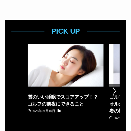
PICK UP
質のいい睡眠でスコアアップ！？
ゴルフ場
ゴルフの前夜にできること
オルが置
者の疑問
2023年07月15日
2023年05月