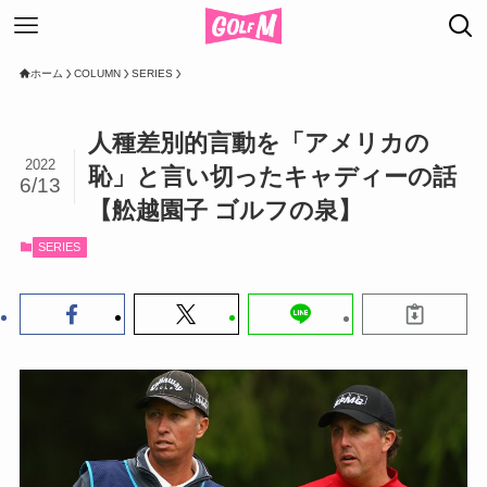
ホーム
COLUMN
SERIES
人種差別的言動を「アメリカの
2022
恥」と言い切ったキャディーの話
6/13
【舩越園子 ゴルフの泉】
SERIES