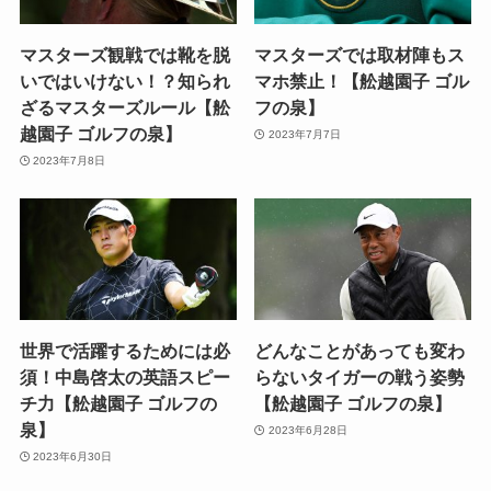
マスターズ観戦では靴を脱
マスターズでは取材陣もス
いではいけない！？知られ
マホ禁止！【舩越園子 ゴル
ざるマスターズルール【舩
フの泉】
越園子 ゴルフの泉】
2023年7月7日
2023年7月8日
世界で活躍するためには必
どんなことがあっても変わ
須！中島啓太の英語スピー
らないタイガーの戦う姿勢
チ力【舩越園子 ゴルフの
【舩越園子 ゴルフの泉】
泉】
2023年6月28日
2023年6月30日