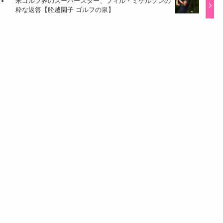
米ゴルフ界のスーパースター、フィル・ミケルソンの
粋な返答【舩越園子 ゴルフの泉】