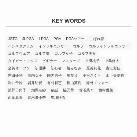
KEY WORDS
JGTO
JLPGA
LPGA
PGA
PGAツアー
こぼれ話
インスタグラム
インフルエンサー
ゴルフ
ゴルフインフルエンサー
ゴルフウェア
ゴルフ場
ゴルフ女子
ゴルフ美女
タイガー・ウッズ
ビギナー
マスターズ
上田桃子
中島啓太
全英オープン
初優勝
初心者
勝みなみ
原英莉花
古江彩佳
吉田優利
国内女子
国内男子
堀琴音
小祝さくら
山下美夢有
岩井千怜
岩井明愛
有村智恵
松山英樹
海外メジャー
渋野日向子
畑岡奈紗
秘話
脇元華
菅沼菜々
西村優菜
西郷真央
青木瀬令奈
馬場咲希