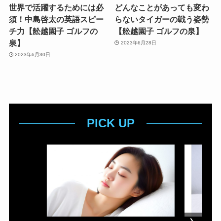
世界で活躍するためには必
どんなことがあっても変わ
須！中島啓太の英語スピー
らないタイガーの戦う姿勢
チ力【舩越園子 ゴルフの
【舩越園子 ゴルフの泉】
泉】
2023年6月28日
2023年6月30日
PICK UP