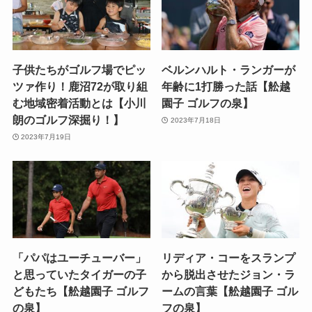
子供たちがゴルフ場でピッ
ベルンハルト・ランガーが
ツァ作り！鹿沼72が取り組
年齢に1打勝った話【舩越
む地域密着活動とは【小川
園子 ゴルフの泉】
朗のゴルフ深掘り！】
2023年7月18日
2023年7月19日
「パパはユーチューバー」
リディア・コーをスランプ
と思っていたタイガーの子
から脱出させたジョン・ラ
どもたち【舩越園子 ゴルフ
ームの言葉【舩越園子 ゴル
の泉】
フの泉】