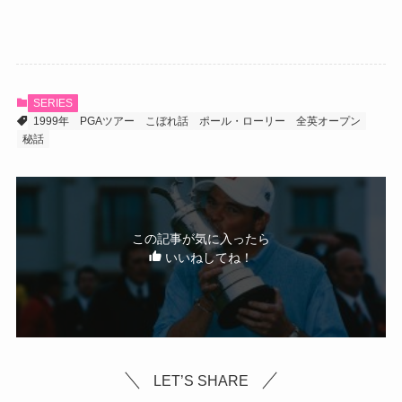
SERIES
1999年
PGAツアー
こぼれ話
ポール・ローリー
全英オープン
秘話
この記事が気に入ったら
いいねしてね！
LET’S SHARE