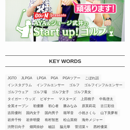
KEY WORDS
JGTO
JLPGA
LPGA
PGA
PGAツアー
こぼれ話
インスタグラム
インフルエンサー
ゴルフ
ゴルフインフルエンサー
ゴルフウェア
ゴルフ場
ゴルフ女子
ゴルフ美女
タイガー・ウッズ
ビギナー
マスターズ
上田桃子
中島啓太
全英オープン
初優勝
初心者
勝みなみ
原英莉花
古江彩佳
吉田優利
国内女子
国内男子
堀琴音
小祝さくら
山下美夢有
岩井千怜
岩井明愛
有村智恵
松山英樹
海外メジャー
渋野日向子
畑岡奈紗
秘話
脇元華
菅沼菜々
西村優菜