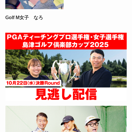
Golf M女子 なろ