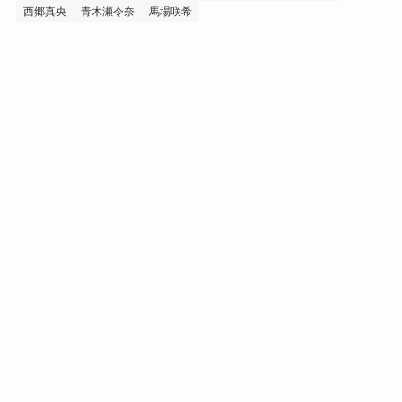
西郷真央
青木瀬令奈
馬場咲希