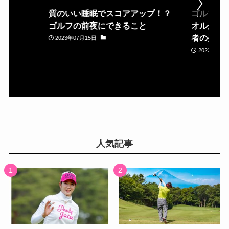
質のいい睡眠でスコアアップ！？
ゴルフ場
ゴルフの前夜にできること
オルが置
者の疑問
2023年07月15日
2023年05月
人気記事