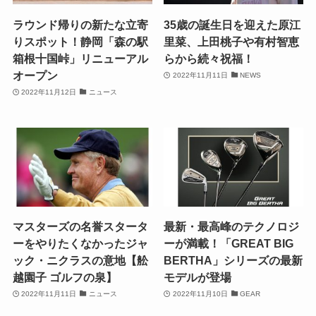
ラウンド帰りの新たな立寄
35歳の誕生日を迎えた原江
りスポット！静岡「森の駅
里菜、上田桃子や有村智恵
箱根十国峠」リニューアル
らから続々祝福！
オープン
2022年11月11日
NEWS
2022年11月12日
ニュース
マスターズの名誉スタータ
最新・最高峰のテクノロジ
ーをやりたくなかったジャ
ーが満載！「GREAT BIG
ック・ニクラスの意地【舩
BERTHA」シリーズの最新
越園子 ゴルフの泉】
モデルが登場
2022年11月11日
ニュース
2022年11月10日
GEAR