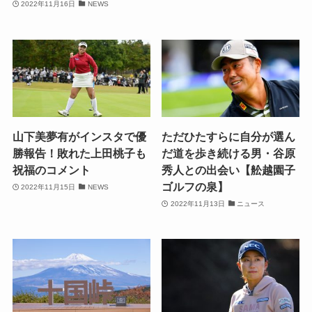
2022年11月16日
NEWS
山下美夢有がインスタで優
ただひたすらに自分が選ん
勝報告！敗れた上田桃子も
だ道を歩き続ける男・谷原
祝福のコメント
秀人との出会い【舩越園子
ゴルフの泉】
2022年11月15日
NEWS
2022年11月13日
ニュース