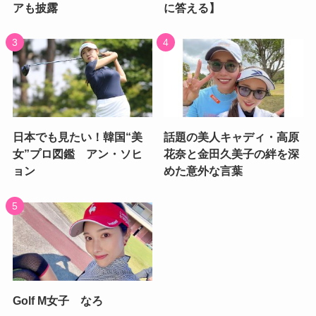
アも披露
に答える】
日本でも見たい！韓国“美
話題の美人キャディ・高原
女”プロ図鑑 アン・ソヒ
花奈と金田久美子の絆を深
ョン
めた意外な言葉
Golf M女子 なろ