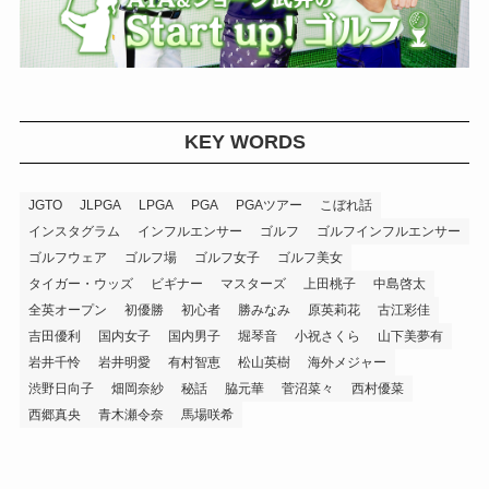
KEY WORDS
JGTO
JLPGA
LPGA
PGA
PGAツアー
こぼれ話
インスタグラム
インフルエンサー
ゴルフ
ゴルフインフルエンサー
ゴルフウェア
ゴルフ場
ゴルフ女子
ゴルフ美女
タイガー・ウッズ
ビギナー
マスターズ
上田桃子
中島啓太
全英オープン
初優勝
初心者
勝みなみ
原英莉花
古江彩佳
吉田優利
国内女子
国内男子
堀琴音
小祝さくら
山下美夢有
岩井千怜
岩井明愛
有村智恵
松山英樹
海外メジャー
渋野日向子
畑岡奈紗
秘話
脇元華
菅沼菜々
西村優菜
西郷真央
青木瀬令奈
馬場咲希