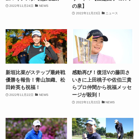
の泉】
2022年11月24日
NEWS
2022年11月23日
ニュース
新垣比菜がステップ最終戦
感動再び！復活Vの藤田さ
優勝を報告！青山加織、松
いきに上田桃子や佐伯三貴
田鈴英も祝福！
らプロ仲間から祝福メッセ
ージが殺到！
2022年11月22日
NEWS
2022年11月22日
NEWS