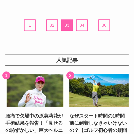
1
...
32
33
34
...
36
人気記事
腰痛で欠場中の原英莉花が
なぜスタート時間の1時間
手術結果を報告！「見せる
前に到着しなきゃいけない
の恥ずかしい」巨大ヘルニ
の？【ゴルフ初心者の疑問