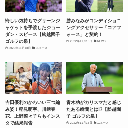
悔しい気持ちでグリーンジ
勝みなみがコンディショニ
ャケットを手渡したジョー
ングアクセサリー「コアフ
ダン・スピース【舩越園子
ォース」と契約！
ゴルフの泉】
2022年11月18日
NEWS
2022年11月18日
ニュース
吉田優利のかわいい三つ編
青木功がカリスマだと感じ
み姿！稲見萌寧、川﨑春
たある瞬間とは!?【舩越園
花、上野菜々子らもインス
子 ゴルフの泉】
タで結果報告
2022年11月16日
ニュース