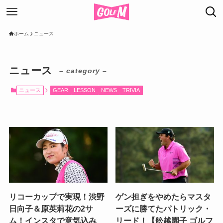
ホーム
ニュース
ニュース
– category –
ニュース
GEAR
LESSON
NEWS
TRIVIA
リコーカップで実現！渋野
ゲン担ぎをやめたらマスタ
日向子＆原英莉花の2サ
ーズに勝てたパトリック・
ム！インスタで意気込み
リード！【舩越園子 ゴルフ