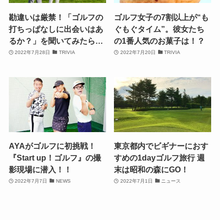
勘違いは厳禁！「ゴルフの
ゴルフ女子の7割以上が“も
打ちっぱなしに出会いはあ
ぐもぐタイム”。彼女たち
るか？」を聞いてみたら…
の1番人気のお菓子は！？
2022年7月28日
TRIVIA
2022年7月20日
TRIVIA
AYAがゴルフに初挑戦！
東京都内でビギナーにおす
『Start up！ゴルフ』の撮
すめの1dayゴルフ旅行 週
影現場に潜入！！
末は昭和の森にGO！
2022年7月7日
NEWS
2022年7月1日
ニュース