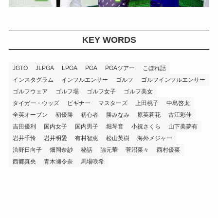
KEY WORDS
JGTO
JLPGA
LPGA
PGA
PGAツアー
こぼれ話
インスタグラム
インフルエンサー
ゴルフ
ゴルフインフルエンサー
ゴルフウェア
ゴルフ場
ゴルフ女子
ゴルフ美女
タイガー・ウッズ
ビギナー
マスターズ
上田桃子
中島啓太
全英オープン
初優勝
初心者
勝みなみ
原英莉花
古江彩佳
吉田優利
国内女子
国内男子
堀琴音
小祝さくら
山下美夢有
岩井千怜
岩井明愛
有村智恵
松山英樹
海外メジャー
渋野日向子
畑岡奈紗
秘話
脇元華
菅沼菜々
西村優菜
西郷真央
青木瀬令奈
馬場咲希