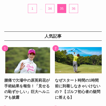
1
...
34
35
36
人気記事
腰痛で欠場中の原英莉花が
なぜスタート時間の1時間
手術結果を報告！「見せる
前に到着しなきゃいけない
の恥ずかしい」巨大ヘルニ
の？【ゴルフ初心者の疑問
アも披露
に答える】