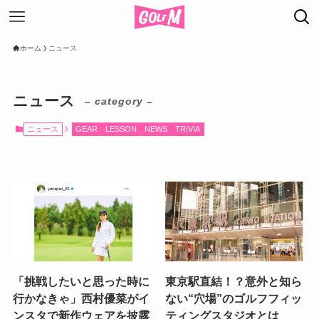
ホーム
ニュース
ニュース
– category –
ニュース
GEAR
LESSON
NEWS
TRIVIA
「挑戦したいと思った時に
東京駅直結！？意外と知ら
行かなきゃ」西村優菜がイ
ない“穴場”のゴルフフィッ
ンスタで新作ウェアを披露
ティングスタジオとは