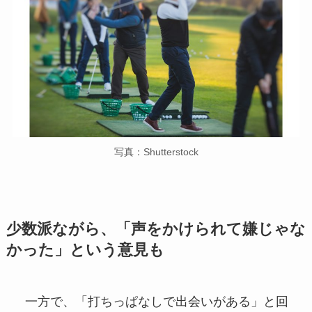
写真：Shutterstock
少数派ながら、「声をかけられて嫌じゃな
かった」という意見も
一方で、「打ちっぱなしで出会いがある」と回