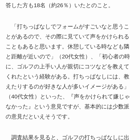
答した方も18名（約26％）いたとのこと。
「打ちっぱなしでフォームがすごいなと思うこ
とがあるので、その際に見ていて声をかけられる
こともあると思います。休憩している時なども隣
と距離が近いので」（20代女性）、「初心者の時
に、ゴルフの上手い人が親切にコツなどを教えて
くれたという経験がある。打ちっぱなしには、教
えたりするのが好きな人が多いイメージがある」
（40代女性）といった、『声をかけられて嫌じゃ
なかった』という意見ですが、基本的には少数派
の意見だといえそうです。
調査結果を見ると、ゴルフの打ちっぱなしに出