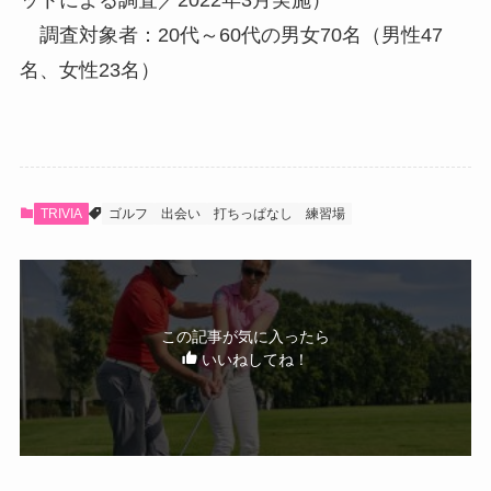
ットによる調査／2022年3月実施）
調査対象者：20代～60代の男女70名（男性47
名、女性23名）
TRIVIA
ゴルフ
出会い
打ちっぱなし
練習場
この記事が気に入ったら
いいねしてね！