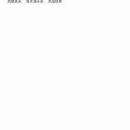
西郷真央
青木瀬令奈
馬場咲希