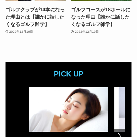
ゴルフクラブが14本になっ
ゴルフコースが18ホールに
た理由とは【誰かに話した
なった理由【誰かに話した
くなるゴルフ雑学】
くなるゴルフ雑学】
2022年12月16日
2022年12月10日
PICK UP