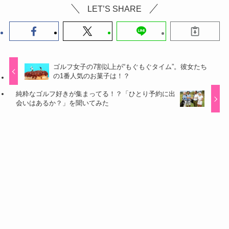
LET’S SHARE
ゴルフ女子の7割以上が“もぐもぐタイム”。彼女たち
の1番人気のお菓子は！？
純粋なゴルフ好きが集まってる！？「ひとり予約に出
会いはあるか？」を聞いてみた