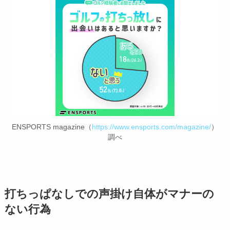
ENSPORTS magazine（
https://www.ensports.com/magazine/
）
調べ
打ちっぱなしでの声掛け自体がマナーの
ない行為