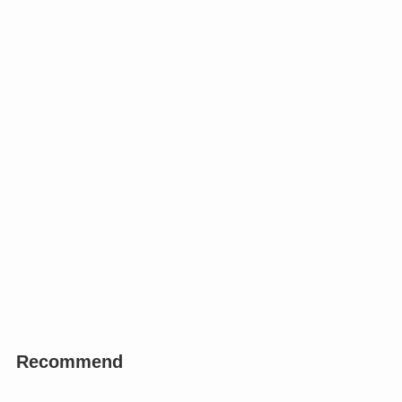
Recommend