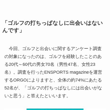
「ゴルフの打ちっぱなしに出会いはない
んです」
今回、ゴルフと出会いに関するアンケート調査
の対象になったのは、ゴルフを経験したことのあ
る20代～60代の男女70名（男性47名、女性23
名）。調査を行ったENSPORTS magazineを運営
するORGOによりますと、全体の約74%にあたる
52名が、「ゴルフの打ちっぱなしには出会いがな
いと思う」と答えたといいます。