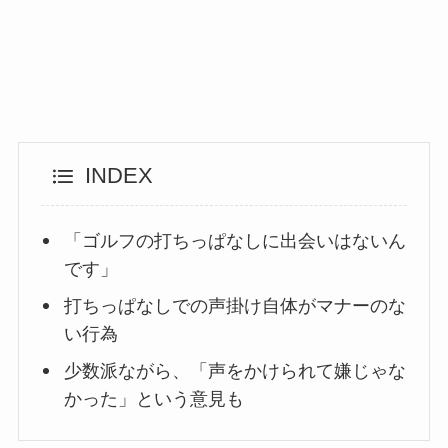
INDEX
「ゴルフの打ちっぱなしに出会いはないん
です」
打ちっぱなしでの声掛け自体がマナーのな
い行為
少数派ながら、「声をかけられて嫌じゃな
かった」という意見も