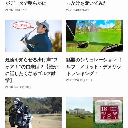
がデータで明らかに
っかけを聞いてみた
2023年3月6日
2023年1月4日
危険を知らせる掛け声“フ
話題のシミュレーションゴ
ォア！”の由来は？【誰か
ルフ メリット・デメリッ
に話したくなるゴルフ雑
トランキング！
学】
2022年12月20日
2022年12月30日