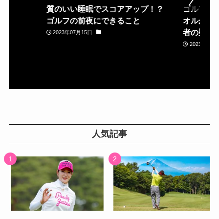
質のいい睡眠でスコアアップ！？
ゴルフ場
ゴルフの前夜にできること
オルが置
者の疑問
2023年07月15日
2023年05月
人気記事