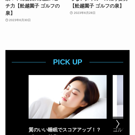
チ力【舩越園子 ゴルフの
【舩越園子 ゴルフの泉】
泉】
2023年6月28日
2023年6月30日
PICK UP
質のいい睡眠でスコアアップ！？
ゴルフ場