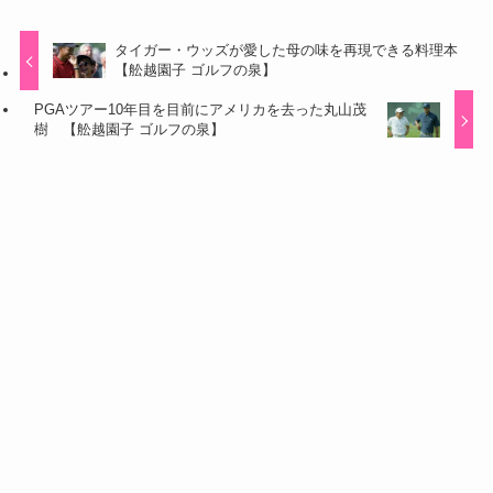
タイガー・ウッズが愛した母の味を再現できる料理本
【舩越園子 ゴルフの泉】
PGAツアー10年目を目前にアメリカを去った丸山茂
樹 【舩越園子 ゴルフの泉】