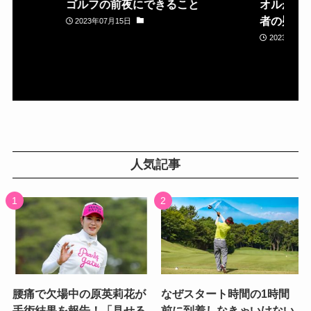
ゴルフの前夜にできること
オルが置
者の疑問
2023年07月15日
2023年05月
人気記事
腰痛で欠場中の原英莉花が
なぜスタート時間の1時間
手術結果を報告！「見せる
前に到着しなきゃいけない