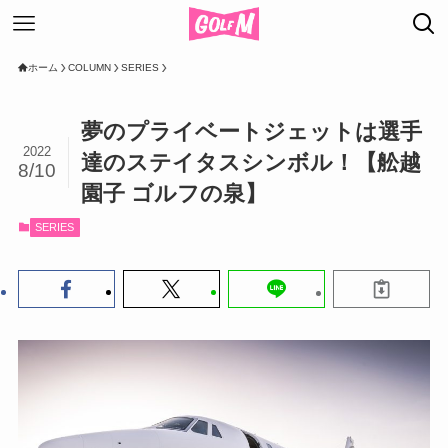
ホーム
COLUMN
SERIES
夢のプライベートジェットは選手
2022
達のステイタスシンボル！【舩越
8/10
園子 ゴルフの泉】
SERIES