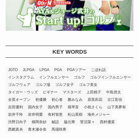
KEY WORDS
JGTO
JLPGA
LPGA
PGA
PGAツアー
こぼれ話
インスタグラム
インフルエンサー
ゴルフ
ゴルフインフルエンサー
ゴルフウェア
ゴルフ場
ゴルフ女子
ゴルフ美女
タイガー・ウッズ
ビギナー
マスターズ
上田桃子
中島啓太
全英オープン
初優勝
初心者
勝みなみ
原英莉花
古江彩佳
吉田優利
国内女子
国内男子
堀琴音
小祝さくら
山下美夢有
岩井千怜
岩井明愛
有村智恵
松山英樹
海外メジャー
渋野日向子
畑岡奈紗
秘話
脇元華
菅沼菜々
西村優菜
西郷真央
青木瀬令奈
馬場咲希