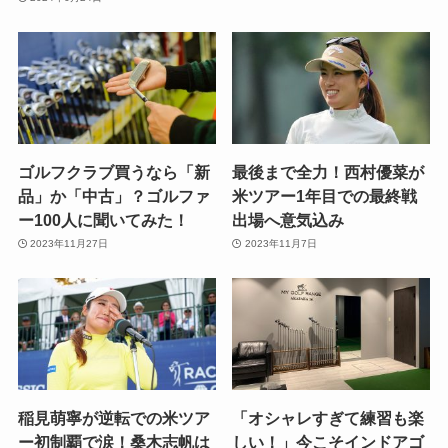
ゴルフクラブ買うなら「新
最後まで全力！西村優菜が
品」か「中古」？ゴルファ
米ツアー1年目での最終戦
ー100人に聞いてみた！
出場へ意気込み
2023年11月27日
2023年11月7日
稲見萌寧が逆転での米ツア
「オシャレすぎて練習も楽
ー初制覇で涙！桑木志帆は
しい！」今こそインドアゴ