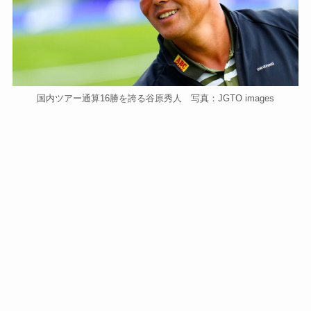
国内ツアー通算16勝を誇る谷原秀人 写真：JGTO images