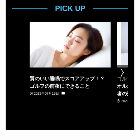
PICK UP
質のいい睡眠でスコアアップ！？
ゴルフ場
ゴルフの前夜にできること
オルが置
者の疑問
2023年07月15日
2023年05月