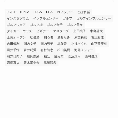
JGTO
JLPGA
LPGA
PGA
PGAツアー
こぼれ話
インスタグラム
インフルエンサー
ゴルフ
ゴルフインフルエンサー
ゴルフウェア
ゴルフ場
ゴルフ女子
ゴルフ美女
タイガー・ウッズ
ビギナー
マスターズ
上田桃子
中島啓太
全英オープン
初優勝
初心者
勝みなみ
原英莉花
古江彩佳
吉田優利
国内女子
国内男子
堀琴音
小祝さくら
山下美夢有
岩井千怜
岩井明愛
有村智恵
松山英樹
海外メジャー
渋野日向子
畑岡奈紗
秘話
脇元華
菅沼菜々
西村優菜
西郷真央
青木瀬令奈
馬場咲希