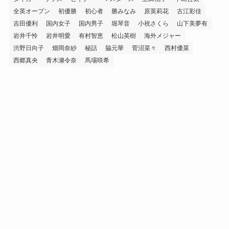
全英オープン
初優勝
初心者
勝みなみ
原英莉花
古江彩佳
吉田優利
国内女子
国内男子
堀琴音
小祝さくら
山下美夢有
岩井千怜
岩井明愛
有村智恵
松山英樹
海外メジャー
渋野日向子
畑岡奈紗
秘話
脇元華
菅沼菜々
西村優菜
西郷真央
青木瀬令奈
馬場咲希