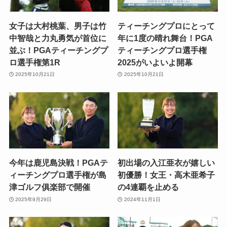
女子は大村桃葉、男子は竹
ティーチングプロにとって
中智哉と力丸勇気が首位に
年に1度の晴れ舞台！PGA
並ぶ！PGAティーチングプ
ティーチングプロ選手権
ロ選手権第1R
2025がいよいよ開幕
2025年10月21日
2025年10月21日
今年は鹿児島決戦！PGAテ
初出場の入江亜衣が嬉しい
ィーチングプロ選手権が島
初優勝！女王・高木亜希子
津ゴルフ俱楽部で開催
の4連覇を止める
2025年9月29日
2024年11月1日