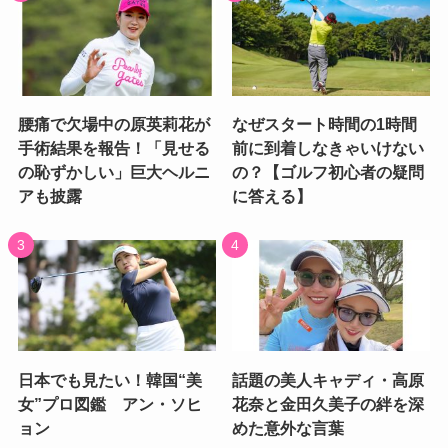
腰痛で欠場中の原英莉花が
なぜスタート時間の1時間
手術結果を報告！「見せる
前に到着しなきゃいけない
の恥ずかしい」巨大ヘルニ
の？【ゴルフ初心者の疑問
アも披露
に答える】
日本でも見たい！韓国“美
話題の美人キャディ・高原
女”プロ図鑑 アン・ソヒ
花奈と金田久美子の絆を深
ョン
めた意外な言葉