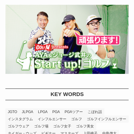
KEY WORDS
JGTO
JLPGA
LPGA
PGA
PGAツアー
こぼれ話
インスタグラム
インフルエンサー
ゴルフ
ゴルフインフルエンサー
ゴルフウェア
ゴルフ場
ゴルフ女子
ゴルフ美女
タイガー・ウッズ
ビギナー
マスターズ
上田桃子
中島啓太