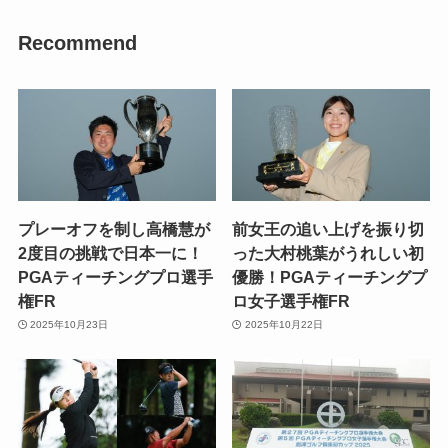
Recommend
プレーオフを制し高橋慧が
前女王の追い上げを振り切
2度目の挑戦で日本一に！
った大村桃葉がうれしい初
PGAティーチングプロ選手
優勝！PGAティーチングプ
権FR
ロ女子選手権FR
2025年10月23日
2025年10月22日