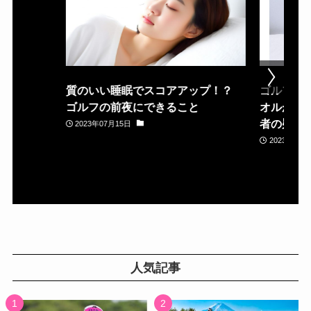
質のいい睡眠でスコアアップ！？
ゴルフ場
ゴルフの前夜にできること
オルが置
者の疑問
2023年07月15日
2023年05月
人気記事