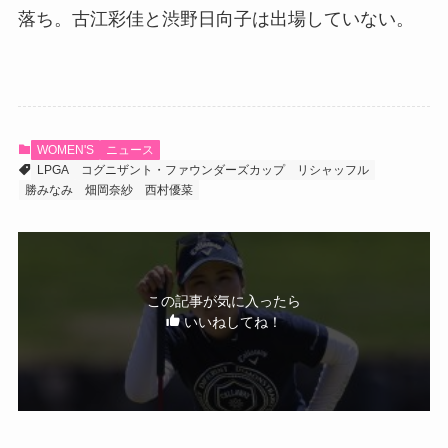
落ち。古江彩佳と渋野日向子は出場していない。
WOMEN'S
ニュース
LPGA
コグニザント・ファウンダーズカップ
リシャッフル
勝みなみ
畑岡奈紗
西村優菜
この記事が気に入ったら
いいねしてね！