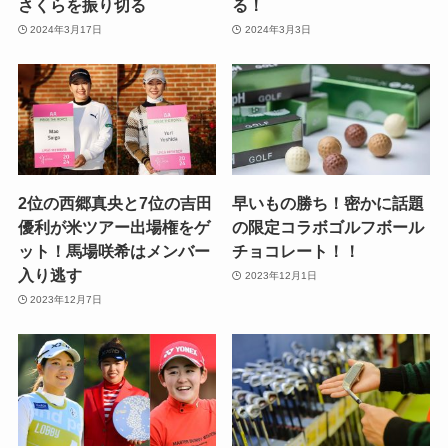
さくらを振り切る
る！
2024年3月17日
2024年3月3日
2位の西郷真央と7位の吉田
早いもの勝ち！密かに話題
優利が米ツアー出場権をゲ
の限定コラボゴルフボール
ット！馬場咲希はメンバー
チョコレート！！
入り逃す
2023年12月1日
2023年12月7日