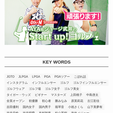
KEY WORDS
JGTO
JLPGA
LPGA
PGA
PGAツアー
こぼれ話
インスタグラム
インフルエンサー
ゴルフ
ゴルフインフルエンサー
ゴルフウェア
ゴルフ場
ゴルフ女子
ゴルフ美女
タイガー・ウッズ
ビギナー
マスターズ
上田桃子
中島啓太
全英オープン
初優勝
初心者
勝みなみ
原英莉花
古江彩佳
吉田優利
国内女子
国内男子
堀琴音
小祝さくら
山下美夢有
岩井千怜
岩井明愛
有村智恵
松山英樹
海外メジャー