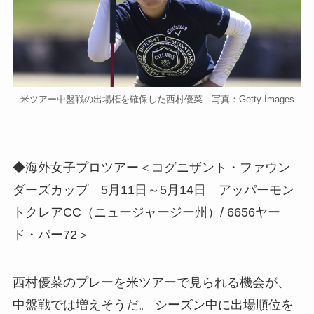
米ツアー中盤戦の出場権を確保した西村優菜 写真：Getty Images
◆海外女子プロツアー＜コグニザント・ファウン
ダーズカップ 5月11日～5月14日 アッパーモン
トクレアCC（ニュージャージー州）/ 6656ヤー
ド・パー72＞
西村優菜のプレーを米ツアーで見られる機会が、
中盤戦では増えそうだ。 シーズン中に出場順位を