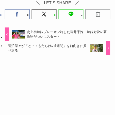
LET’S SHARE
史上初姉妹プレーオフ制した岩井千怜！姉妹対決の夢
物語がついにスタート
菅沼菜々が「とってもだらけの1週間」を前向きに振
り返る