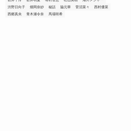
渋野日向子
畑岡奈紗
秘話
脇元華
菅沼菜々
西村優菜
西郷真央
青木瀬令奈
馬場咲希