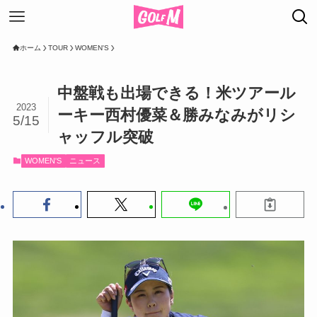
ホーム
TOUR
WOMEN'S
中盤戦も出場できる！米ツアール
2023
ーキー西村優菜＆勝みなみがリシ
5/15
ャッフル突破
WOMEN'S
ニュース