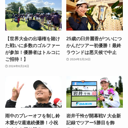
【世界大会の出場権を賭け
25歳の臼井麗香がついにつ
た戦いに多数のゴルファー
かんだツアー初優勝！最終
が参加！優勝者はトルコに
ラウンドは悪天候で中止
ご招待！】
2024年3月24日
2024年6月24日
雨中のプレーオフを制し鈴
岩井千怜が開幕戦V 大会新
木愛が2週連続優勝！小祝
記録でツアー5勝目を飾