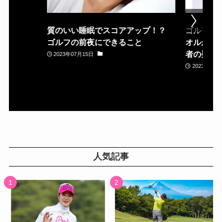
質のいい睡眠でスコアアップ！？
ゴルフ場
ゴルフの前夜にできること
オルが置
者の疑問
2023年07月15日
2023年05月
人気記事