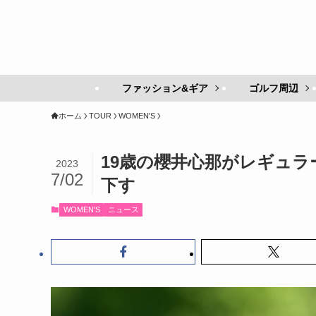
ファッション&ギア
ゴルフ周辺
ホーム
TOUR
WOMEN'S
19歳の櫻井心那がレギュ
2023
7/02
下す
WOMEN'S
ニュース