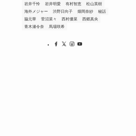
岩井千怜
岩井明愛
有村智恵
松山英樹
海外メジャー
渋野日向子
畑岡奈紗
秘話
脇元華
菅沼菜々
西村優菜
西郷真央
青木瀬令奈
馬場咲希