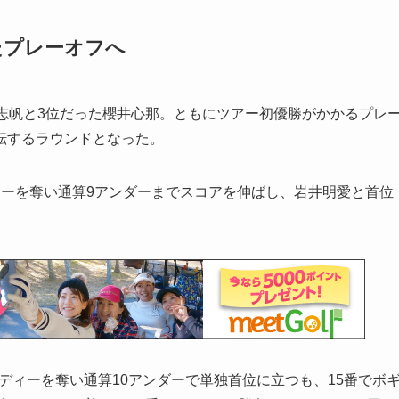
たプレーオフへ
志帆と3位だった櫻井心那。ともにツアー初優勝がかかるプレ
転するラウンドとなった。
ーを奪い通算9アンダーまでスコアを伸ばし、岩井明愛と首位
ディーを奪い通算10アンダーで単独首位に立つも、15番でボ