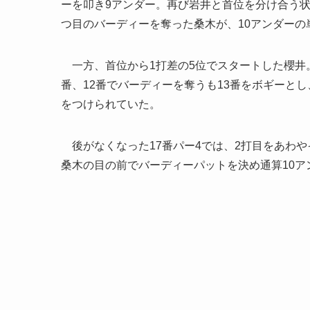
ーを叩き9アンダー。再び岩井と首位を分け合う状
つ目のバーディーを奪った桑木が、10アンダーの
一方、首位から1打差の5位でスタートした櫻井。
番、12番でバーディーを奪うも13番をボギーと
をつけられていた。
後がなくなった17番パー4では、2打目をあわや
桑木の目の前でバーディーパットを決め通算10ア