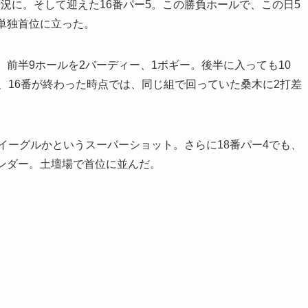
況に。そして迎えた16番パー5。この勝負ホールで、この日5
単独首位に立った。
前半9ホールを2バーディー、1ボギー。後半に入っても10
し、16番が終わった時点では、同じ組で回っていた桑木に2打差
イーグルかというスーパーショット。さらに18番パー4でも、
ンダー。土壇場で首位に並んだ。