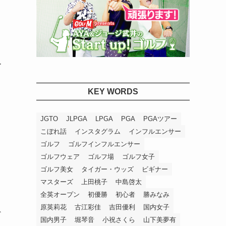
ー
KEY WORDS
JGTO
JLPGA
LPGA
PGA
PGAツアー
こぼれ話
インスタグラム
インフルエンサー
ゴルフ
ゴルフインフルエンサー
ゴルフウェア
ゴルフ場
ゴルフ女子
ゴルフ美女
タイガー・ウッズ
ビギナー
マスターズ
上田桃子
中島啓太
全英オープン
初優勝
初心者
勝みなみ
原英莉花
古江彩佳
吉田優利
国内女子
ギ
国内男子
堀琴音
小祝さくら
山下美夢有