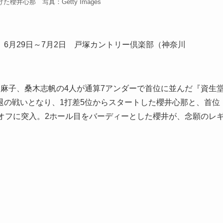
櫻井心那 写真：Getty Images
6月29日～7月2日 戸塚カントリー倶楽部（神奈川
麻子、桑木志帆の4人が通算7アンダーで首位に並んだ『資生
退の戦いとなり、1打差5位からスタートした櫻井心那と、首位
オフに突入。2ホール目をバーディーとした櫻井が、念願のレ