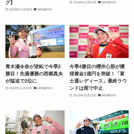
グ】
2023年11月23日
WOMEN'S
2023年11月28日
WOMEN'S
青木瀬令奈が逆転で今季2
今季4勝目の櫻井心那が獲
勝目！先週優勝の西郷真央
得賞金1億円を突破！「富
が猛追で2位に
士通レディース」最終ラウ
ンドは雨で中止
2023年11月19日
WOMEN'S
2023年10月15日
WOMEN'S