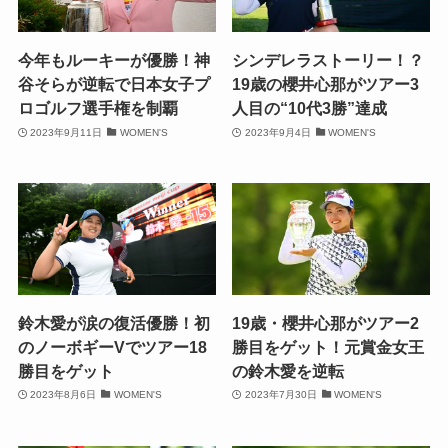
今年もルーキーが優勝！神
シンデレラストーリー！？
谷そらが逆転で日本女子プ
19歳の櫻井心那がツアー3
ロゴルフ選手権を制覇
人目の“10代3勝”達成
2023年9月11日
WOMEN'S
2023年9月4日
WOMEN'S
鈴木愛が涙の復活優勝！初
19歳・櫻井心那がツアー2
のノーボギーVでツアー18
勝目をゲット！元賞金女王
勝目をゲット
の鈴木愛を逆転
2023年8月6日
WOMEN'S
2023年7月30日
WOMEN'S