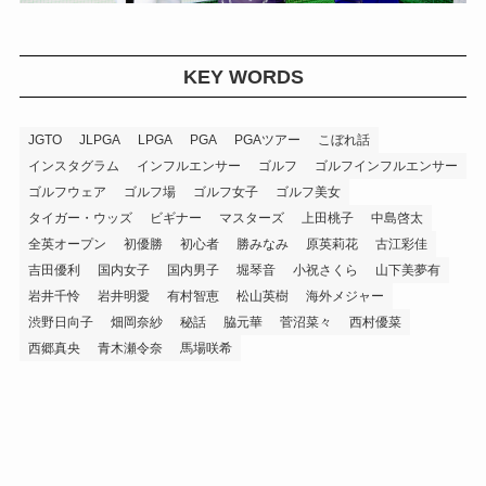
KEY WORDS
JGTO
JLPGA
LPGA
PGA
PGAツアー
こぼれ話
インスタグラム
インフルエンサー
ゴルフ
ゴルフインフルエンサー
ゴルフウェア
ゴルフ場
ゴルフ女子
ゴルフ美女
タイガー・ウッズ
ビギナー
マスターズ
上田桃子
中島啓太
全英オープン
初優勝
初心者
勝みなみ
原英莉花
古江彩佳
吉田優利
国内女子
国内男子
堀琴音
小祝さくら
山下美夢有
岩井千怜
岩井明愛
有村智恵
松山英樹
海外メジャー
渋野日向子
畑岡奈紗
秘話
脇元華
菅沼菜々
西村優菜
西郷真央
青木瀬令奈
馬場咲希