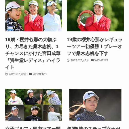
19歳・櫻井心那の大物ぶ
19歳の櫻井心那がレギュラ
り、力尽きた桑木志帆、1
ーツアー初優勝！プレーオ
チャンスにかけた宮田成華
フで桑木志帆を下す
『資生堂レディス』ハイラ
2023年7月2日
WOMEN'S
イト
2023年7月3日
WOMEN'S
女子ゴルフ・国内ツアー開
年間5勝のステップ女王が