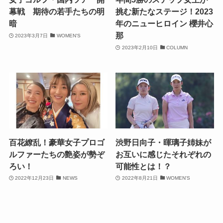
幕戦 期待の若手たちの明
挑む新たなステージ！2023
暗
年のニューヒロイン 櫻井心
那
2023年3月7日
WOMEN'S
2023年2月10日
COLUMN
百花繚乱！豪華女子プロゴ
渋野日向子・暉璃子姉妹が
ルファーたちの艶姿が勢ぞ
お互いに感じたそれぞれの
ろい！
可能性とは！？
2022年12月23日
NEWS
2022年8月21日
WOMEN'S