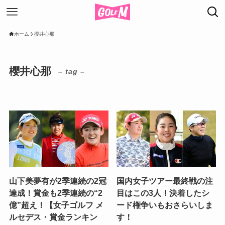
ホーム
櫻井心那
櫻井心那
– tag –
山下美夢有が2季連続の2冠
国内女子ツアー最終戦の注
達成！賞金も2季連続の“2
目はこの3人！決着したシ
億”超え！【女子ゴルフ メ
ード権争いもおさらいしま
ルセデス・賞金ランキン
す！