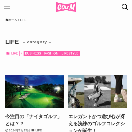
ホーム
LIFE
LIFE
– category –
LIFE
BUSINESS
FASHION
LIFESTYLE
今注目の「ナイタゴルフ」
エレガントかつ遊び心が冴
とは？？
える洗練のゴルフコレクシ
ョンが誕生！
2024年7月25日
LIFE