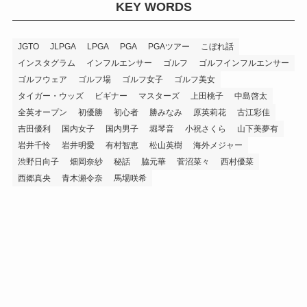
KEY WORDS
JGTO
JLPGA
LPGA
PGA
PGAツアー
こぼれ話
インスタグラム
インフルエンサー
ゴルフ
ゴルフインフルエンサー
ゴルフウェア
ゴルフ場
ゴルフ女子
ゴルフ美女
タイガー・ウッズ
ビギナー
マスターズ
上田桃子
中島啓太
全英オープン
初優勝
初心者
勝みなみ
原英莉花
古江彩佳
吉田優利
国内女子
国内男子
堀琴音
小祝さくら
山下美夢有
岩井千怜
岩井明愛
有村智恵
松山英樹
海外メジャー
渋野日向子
畑岡奈紗
秘話
脇元華
菅沼菜々
西村優菜
西郷真央
青木瀬令奈
馬場咲希