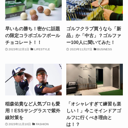
早いもの勝ち！密かに話題
ゴルフクラブ買うなら「新
の限定コラボゴルフボール
品」か「中古」？ゴルファ
チョコレート！！
ー100人に聞いてみた！
2023年12月1日
LIFESTYLE
2023年11月27日
BUSINESS
稲森佑貴など人気プロも愛
「オシャレすぎて練習も楽
用！ESSサングラスで紫外
しい！」今こそインドアゴ
線対策を
ルフに行くべき理由と
は！？
2023年11月10日
FASHION