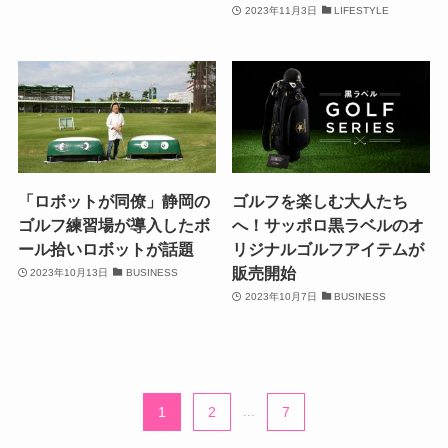
2023年11月3日
LIFESTYLE
「ロボットが同僚」静岡の
ゴルフを楽しむ大人たち
ゴルフ練習場が導入したボ
へ！サッポロ黒ラベルのオ
ール拾いロボットが話題
リジナルゴルフアイテムが
販売開始
2023年10月13日
BUSINESS
2023年10月7日
BUSINESS
1
2
...
7