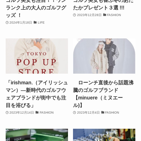
ランク上の大人のゴルフグ
たかプレゼント３選 !!!
ッズ ！
2023年12月28日
FASHION
2024年1月18日
LIFE
「irishman.（アイリッシュ
ローンチ直後から話題沸
マン）―新時代のゴルフウ
騰のゴルフブランド
ェアブランドが街中でも注
【minuere（ミヌエー
目を浴びる」
ル)】
2023年12月14日
FASHION
2023年12月4日
FASHION