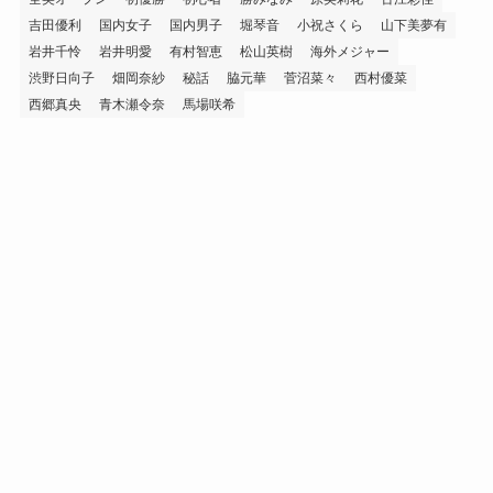
吉田優利
国内女子
国内男子
堀琴音
小祝さくら
山下美夢有
岩井千怜
岩井明愛
有村智恵
松山英樹
海外メジャー
渋野日向子
畑岡奈紗
秘話
脇元華
菅沼菜々
西村優菜
西郷真央
青木瀬令奈
馬場咲希