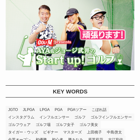
KEY WORDS
JGTO
JLPGA
LPGA
PGA
PGAツアー
こぼれ話
インスタグラム
インフルエンサー
ゴルフ
ゴルフインフルエンサー
ゴルフウェア
ゴルフ場
ゴルフ女子
ゴルフ美女
タイガー・ウッズ
ビギナー
マスターズ
上田桃子
中島啓太
全英オープン
初優勝
初心者
勝みなみ
原英莉花
古江彩佳