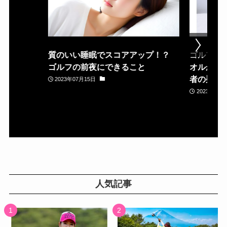
質のいい睡眠でスコアアップ！？
ゴルフ場
ゴルフの前夜にできること
オルが置
者の疑問
2023年07月15日
2023年05月
人気記事