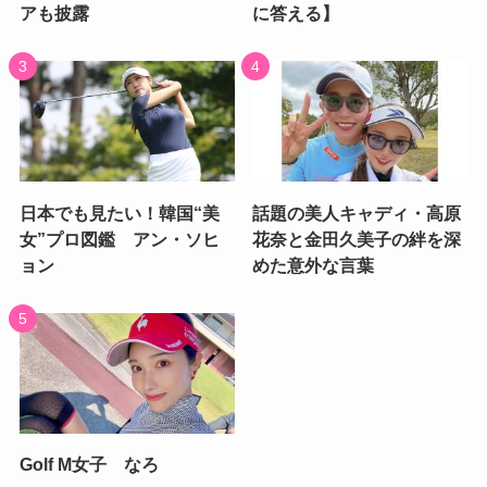
アも披露
に答える】
日本でも見たい！韓国“美
話題の美人キャディ・高原
女”プロ図鑑 アン・ソヒ
花奈と金田久美子の絆を深
ョン
めた意外な言葉
Golf M女子 なろ