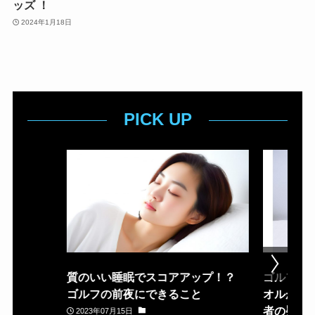
ッズ ！
2024年1月18日
PICK UP
質のいい睡眠でスコアアップ！？
ゴルフ場
ゴルフの前夜にできること
オルが置
者の疑問
2023年07月15日