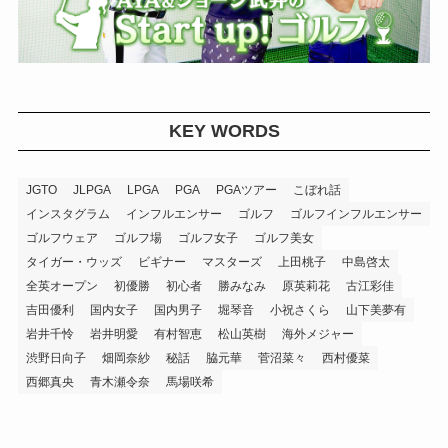
KEY WORDS
JGTO
JLPGA
LPGA
PGA
PGAツアー
こぼれ話
インスタグラム
インフルエンサー
ゴルフ
ゴルフインフルエンサー
ゴルフウェア
ゴルフ場
ゴルフ女子
ゴルフ美女
タイガー・ウッズ
ビギナー
マスターズ
上田桃子
中島啓太
全英オープン
初優勝
初心者
勝みなみ
原英莉花
古江彩佳
吉田優利
国内女子
国内男子
堀琴音
小祝さくら
山下美夢有
岩井千怜
岩井明愛
有村智恵
松山英樹
海外メジャー
渋野日向子
畑岡奈紗
秘話
脇元華
菅沼菜々
西村優菜
西郷真央
青木瀬令奈
馬場咲希