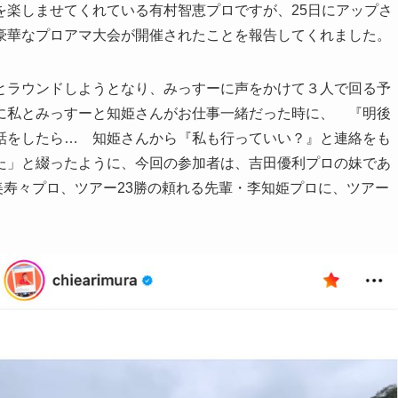
楽しませてくれている有村智恵プロですが、25日にアップさ
豪華なプロアマ大会が開催されたことを報告してくれました。
ラウンドしようとなり、みっすーに声をかけて３人で回る予
に私とみっすーと知姫さんがお仕事一緒だった時に、 『明後
話をしたら… 知姫さんから『私も行っていい？』と連絡をも
た」と綴ったように、今回の参加者は、吉田優利プロの妹であ
田美寿々プロ、ツアー23勝の頼れる先輩・李知姫プロに、ツアー