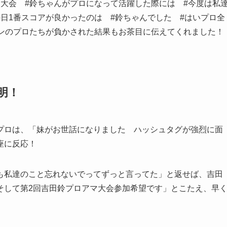
大会 #鈴ちゃんがプロになって活躍した際には #今度は私
日1番スコアが良かったのは #鈴ちゃんでした #はいプロ全
ランのプロたちが負かされた結果もお茶目に伝えてくれました！
明！
ロは、「妹がお世話になりました ハッシュタグが強烈に面
座に反応！
私達のこと忘れないでってずっと言ってた」と返せば、吉田
そして第2回吉田鈴プロアマ大会参加希望です」とこたえ、早