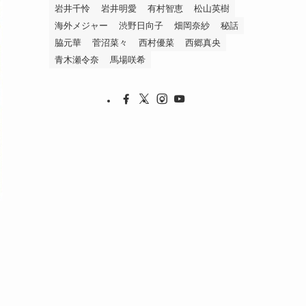
岩井千怜
岩井明愛
有村智恵
松山英樹
海外メジャー
渋野日向子
畑岡奈紗
秘話
脇元華
菅沼菜々
西村優菜
西郷真央
青木瀬令奈
馬場咲希