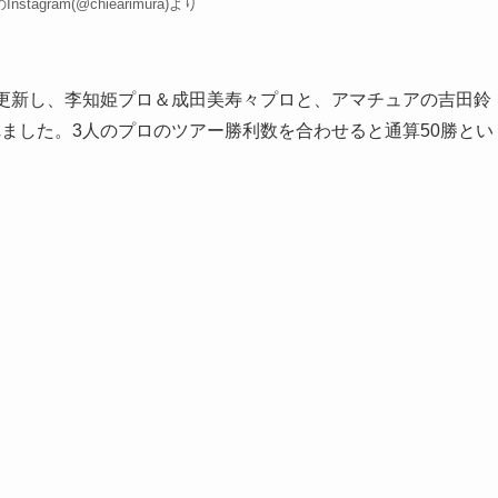
tagram(@chiearimura)より
更新し、李知姫プロ＆成田美寿々プロと、アマチュアの吉田鈴
ました。3人のプロのツアー勝利数を合わせると通算50勝とい