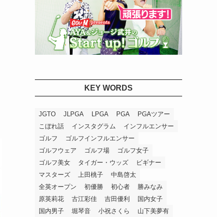
KEY WORDS
JGTO
JLPGA
LPGA
PGA
PGAツアー
こぼれ話
インスタグラム
インフルエンサー
ゴルフ
ゴルフインフルエンサー
ゴルフウェア
ゴルフ場
ゴルフ女子
ゴルフ美女
タイガー・ウッズ
ビギナー
マスターズ
上田桃子
中島啓太
全英オープン
初優勝
初心者
勝みなみ
原英莉花
古江彩佳
吉田優利
国内女子
国内男子
堀琴音
小祝さくら
山下美夢有