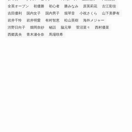
全英オープン
初優勝
初心者
勝みなみ
原英莉花
古江彩佳
吉田優利
国内女子
国内男子
堀琴音
小祝さくら
山下美夢有
岩井千怜
岩井明愛
有村智恵
松山英樹
海外メジャー
渋野日向子
畑岡奈紗
秘話
脇元華
菅沼菜々
西村優菜
西郷真央
青木瀬令奈
馬場咲希