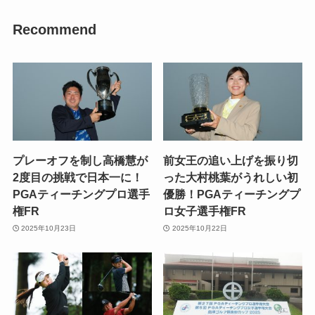
Recommend
プレーオフを制し高橋慧が
前女王の追い上げを振り切
2度目の挑戦で日本一に！
った大村桃葉がうれしい初
PGAティーチングプロ選手
優勝！PGAティーチングプ
権FR
ロ女子選手権FR
2025年10月23日
2025年10月22日