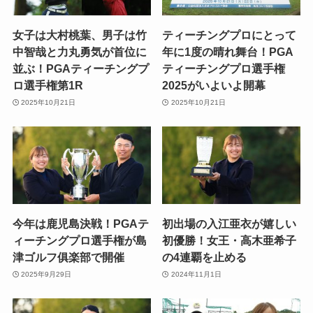
女子は大村桃葉、男子は竹
ティーチングプロにとって
中智哉と力丸勇気が首位に
年に1度の晴れ舞台！PGA
並ぶ！PGAティーチングプ
ティーチングプロ選手権
ロ選手権第1R
2025がいよいよ開幕
2025年10月21日
2025年10月21日
今年は鹿児島決戦！PGAテ
初出場の入江亜衣が嬉しい
ィーチングプロ選手権が島
初優勝！女王・高木亜希子
津ゴルフ俱楽部で開催
の4連覇を止める
2025年9月29日
2024年11月1日