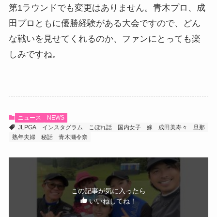
第1ラウンドでも変更はありません。青木プロ、成
田プロともに優勝経験がある大会ですので、どん
な戦いを見せてくれるのか、ファンにとっても楽
しみですね。
ニュース
NEWS
JLPGA
インスタグラム
こぼれ話
国内女子
嫁
成田美寿々
旦那
熟年夫婦
秘話
青木瀬令奈
この記事が気に入ったら
いいねしてね！