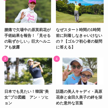
腰痛で欠場中の原英莉花が
なぜスタート時間の1時間
手術結果を報告！「見せる
前に到着しなきゃいけない
の恥ずかしい」巨大ヘルニ
の？【ゴルフ初心者の疑問
アも披露
に答える】
日本でも見たい！韓国“美
話題の美人キャディ・高原
女”プロ図鑑 アン・ソヒ
花奈と金田久美子の絆を深
ョン
めた意外な言葉