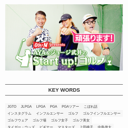
KEY WORDS
JGTO
JLPGA
LPGA
PGA
PGAツアー
こぼれ話
インスタグラム
インフルエンサー
ゴルフ
ゴルフインフルエンサー
ゴルフウェア
ゴルフ場
ゴルフ女子
ゴルフ美女
タイガー・ウッズ
ビギナー
マスターズ
上田桃子
中島啓太