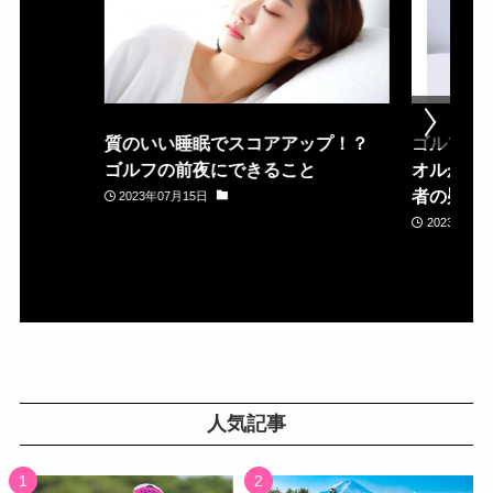
質のいい睡眠でスコアアップ！？
ゴルフ場
ゴルフの前夜にできること
オルが置
者の疑問
2023年07月15日
2023年05月
人気記事