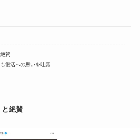
と絶賛
ロも復活への思いを吐露
」と絶賛