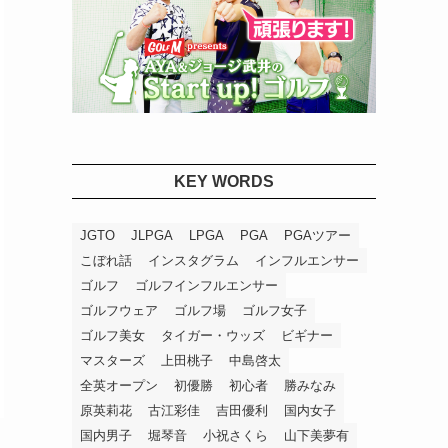
KEY WORDS
JGTO
JLPGA
LPGA
PGA
PGAツアー
こぼれ話
インスタグラム
インフルエンサー
ゴルフ
ゴルフインフルエンサー
ゴルフウェア
ゴルフ場
ゴルフ女子
ゴルフ美女
タイガー・ウッズ
ビギナー
マスターズ
上田桃子
中島啓太
全英オープン
初優勝
初心者
勝みなみ
原英莉花
古江彩佳
吉田優利
国内女子
国内男子
堀琴音
小祝さくら
山下美夢有