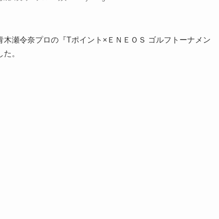
木瀬令奈プロの『Tポイント×ＥＮＥＯＳ ゴルフトーナメン
した。