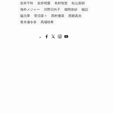
岩井千怜
岩井明愛
有村智恵
松山英樹
海外メジャー
渋野日向子
畑岡奈紗
秘話
脇元華
菅沼菜々
西村優菜
西郷真央
青木瀬令奈
馬場咲希
ル