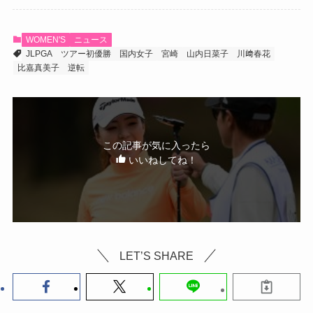
WOMEN'S
ニュース
JLPGA
ツアー初優勝
国内女子
宮崎
山内日菜子
川﨑春花
比嘉真美子
逆転
この記事が気に入ったら
いいねしてね！
LET’S SHARE