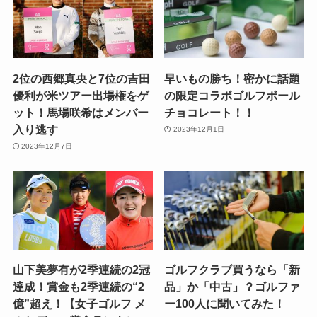
2位の西郷真央と7位の吉田
早いもの勝ち！密かに話題
優利が米ツアー出場権をゲ
の限定コラボゴルフボール
ット！馬場咲希はメンバー
チョコレート！！
入り逃す
2023年12月1日
2023年12月7日
山下美夢有が2季連続の2冠
ゴルフクラブ買うなら「新
達成！賞金も2季連続の“2
品」か「中古」？ゴルファ
億”超え！【女子ゴルフ メ
ー100人に聞いてみた！