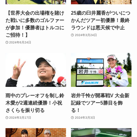
【世界大会の出場権を賭け
25歳の臼井麗香がついにつ
た戦いに多数のゴルファー
かんだツアー初優勝！最終
が参加！優勝者はトルコに
ラウンドは悪天候で中止
ご招待！】
2024年3月24日
2024年6月24日
雨中のプレーオフを制し鈴
岩井千怜が開幕戦V 大会新
木愛が2週連続優勝！小祝
記録でツアー5勝目を飾
さくらを振り切る
る！
2024年3月17日
2024年3月3日