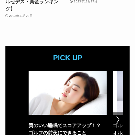
ルセデス・賞金ランキン
2023年11月27日
グ】
2023年11月28日
PICK UP
質のいい睡眠でスコアアップ！？
ゴルフ場
ゴルフの前夜にできること
オルが置