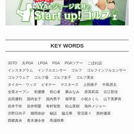
KEY WORDS
JGTO
JLPGA
LPGA
PGA
PGAツアー
こぼれ話
インスタグラム
インフルエンサー
ゴルフ
ゴルフインフルエンサー
ゴルフウェア
ゴルフ場
ゴルフ女子
ゴルフ美女
タイガー・ウッズ
ビギナー
マスターズ
上田桃子
中島啓太
全英オープン
初優勝
初心者
勝みなみ
原英莉花
古江彩佳
吉田優利
国内女子
国内男子
堀琴音
小祝さくら
山下美夢有
岩井千怜
岩井明愛
有村智恵
松山英樹
海外メジャー
渋野日向子
畑岡奈紗
秘話
脇元華
菅沼菜々
西村優菜
西郷真央
青木瀬令奈
馬場咲希