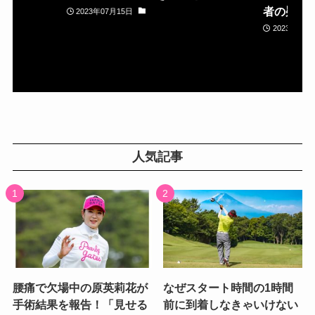
者の疑問
2023年07月15日
2023年05月
人気記事
腰痛で欠場中の原英莉花が
なぜスタート時間の1時間
手術結果を報告！「見せる
前に到着しなきゃいけない