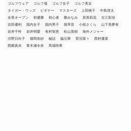
ゴルフウェア
ゴルフ場
ゴルフ女子
ゴルフ美女
タイガー・ウッズ
ビギナー
マスターズ
上田桃子
中島啓太
全英オープン
初優勝
初心者
勝みなみ
原英莉花
古江彩佳
吉田優利
国内女子
国内男子
堀琴音
小祝さくら
山下美夢有
岩井千怜
岩井明愛
有村智恵
松山英樹
海外メジャー
渋野日向子
畑岡奈紗
秘話
脇元華
菅沼菜々
西村優菜
西郷真央
青木瀬令奈
馬場咲希