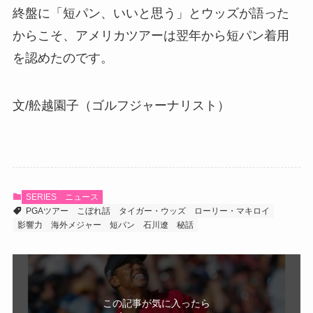
終盤に「短パン、いいと思う」とウッズが語った
からこそ、アメリカツアーは翌年から短パン着用
を認めたのです。
文/舩越園子（ゴルフジャーナリスト）
SERIES
ニュース
PGAツアー
こぼれ話
タイガー・ウッズ
ローリー・マキロイ
影響力
海外メジャー
短パン
石川遼
秘話
この記事が気に入ったら