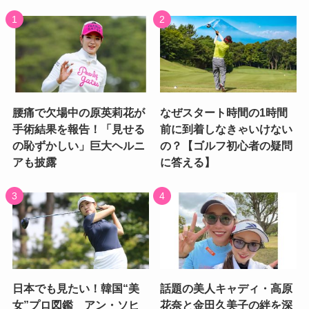
腰痛で欠場中の原英莉花が
なぜスタート時間の1時間
手術結果を報告！「見せる
前に到着しなきゃいけない
の恥ずかしい」巨大ヘルニ
の？【ゴルフ初心者の疑問
アも披露
に答える】
日本でも見たい！韓国“美
話題の美人キャディ・高原
女”プロ図鑑 アン・ソヒ
花奈と金田久美子の絆を深