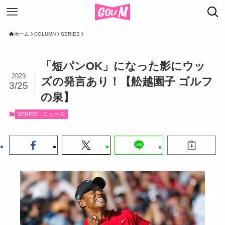
ホーム
COLUMN
SERIES
「短パンOK」になった影にウッ
2023
ズの発言あり！【舩越園子 ゴルフ
3/25
の泉】
SERIES
ニュース