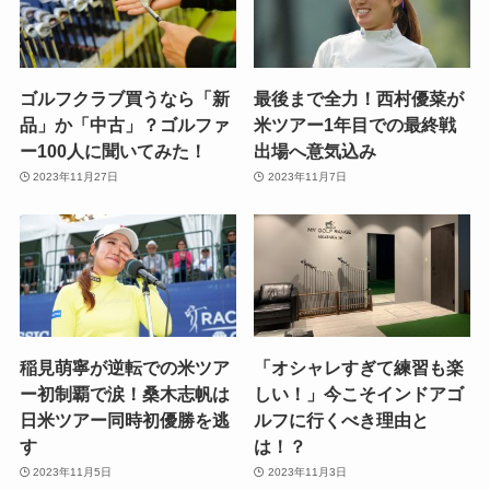
ゴルフクラブ買うなら「新
最後まで全力！西村優菜が
品」か「中古」？ゴルファ
米ツアー1年目での最終戦
ー100人に聞いてみた！
出場へ意気込み
2023年11月27日
2023年11月7日
稲見萌寧が逆転での米ツア
「オシャレすぎて練習も楽
ー初制覇で涙！桑木志帆は
しい！」今こそインドアゴ
日米ツアー同時初優勝を逃
ルフに行くべき理由と
す
は！？
2023年11月5日
2023年11月3日