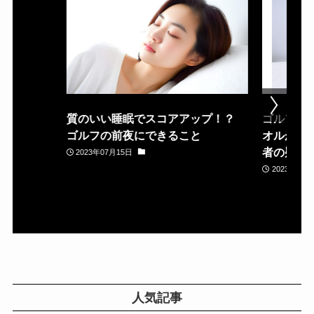
質のいい睡眠でスコアアップ！？
ゴルフ場
ゴルフの前夜にできること
オルが置
者の疑問
2023年07月15日
2023年05月
人気記事