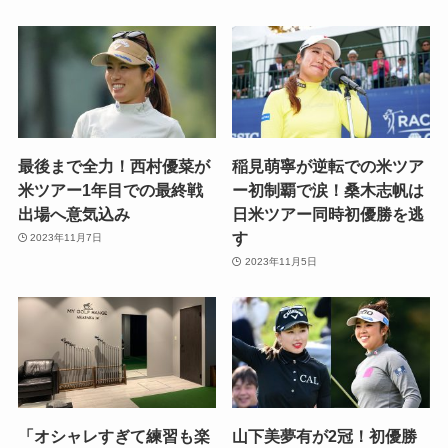
最後まで全力！西村優菜が
稲見萌寧が逆転での米ツア
米ツアー1年目での最終戦
ー初制覇で涙！桑木志帆は
出場へ意気込み
日米ツアー同時初優勝を逃
す
2023年11月7日
2023年11月5日
「オシャレすぎて練習も楽
山下美夢有が2冠！初優勝