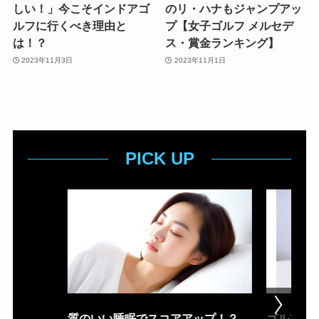
しい！」今こそインドアゴ
のリ・ハナもジャンプアッ
ルフに行くべき理由と
プ【女子ゴルフ メルセデ
は！？
ス・賞金ランキング】
2023年11月3日
2023年11月1日
PICK UP
質のいい睡眠でスコアアップ！？
ゴルフ場