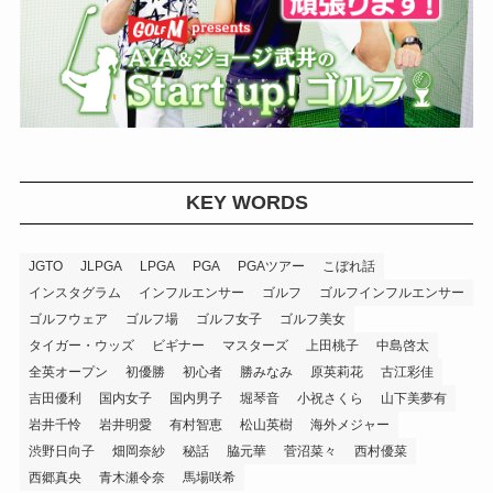
KEY WORDS
JGTO
JLPGA
LPGA
PGA
PGAツアー
こぼれ話
インスタグラム
インフルエンサー
ゴルフ
ゴルフインフルエンサー
ゴルフウェア
ゴルフ場
ゴルフ女子
ゴルフ美女
タイガー・ウッズ
ビギナー
マスターズ
上田桃子
中島啓太
全英オープン
初優勝
初心者
勝みなみ
原英莉花
古江彩佳
吉田優利
国内女子
国内男子
堀琴音
小祝さくら
山下美夢有
岩井千怜
岩井明愛
有村智恵
松山英樹
海外メジャー
渋野日向子
畑岡奈紗
秘話
脇元華
菅沼菜々
西村優菜
西郷真央
青木瀬令奈
馬場咲希