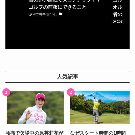
ゴルフの前夜にできること
オルが置
者の疑問
2023年07月15日
2023年05月
人気記事
腰痛で欠場中の原英莉花が
なぜスタート時間の1時間