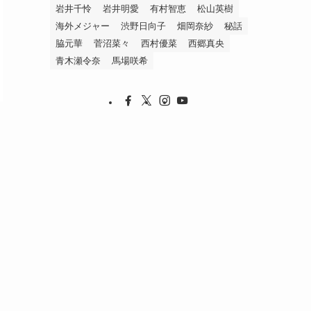
岩井千怜
岩井明愛
有村智恵
松山英樹
海外メジャー
渋野日向子
畑岡奈紗
秘話
脇元華
菅沼菜々
西村優菜
西郷真央
青木瀬令奈
馬場咲希
う