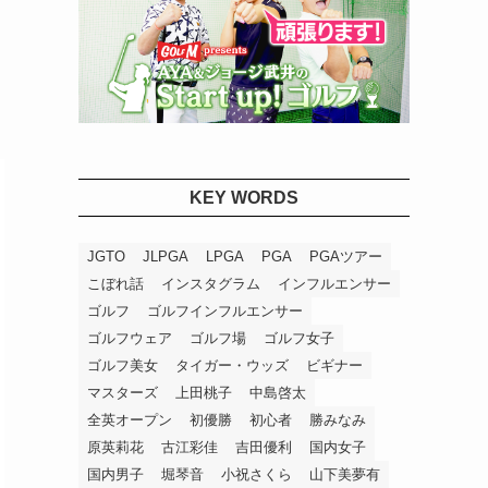
KEY WORDS
JGTO
JLPGA
LPGA
PGA
PGAツアー
こぼれ話
インスタグラム
インフルエンサー
ゴルフ
ゴルフインフルエンサー
ゴルフウェア
ゴルフ場
ゴルフ女子
ゴルフ美女
タイガー・ウッズ
ビギナー
マスターズ
上田桃子
中島啓太
全英オープン
初優勝
初心者
勝みなみ
原英莉花
古江彩佳
吉田優利
国内女子
国内男子
堀琴音
小祝さくら
山下美夢有