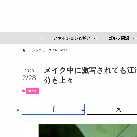
ファッション&ギア
ゴルフ周辺
ホーム
ニュース
NEWS
メイク中に激写されても江
2023
2/28
分も上々
NEWS