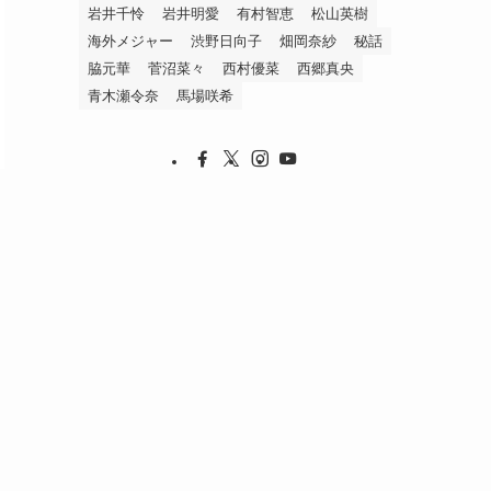
岩井千怜
岩井明愛
有村智恵
松山英樹
海外メジャー
渋野日向子
畑岡奈紗
秘話
脇元華
菅沼菜々
西村優菜
西郷真央
青木瀬令奈
馬場咲希