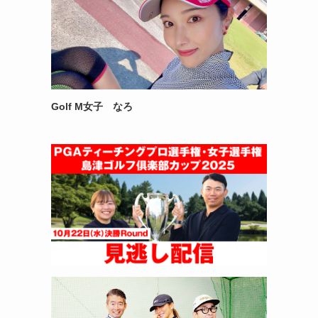
Golf M女子 なろ