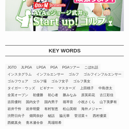
KEY WORDS
JGTO
JLPGA
LPGA
PGA
PGAツアー
こぼれ話
インスタグラム
インフルエンサー
ゴルフ
ゴルフインフルエンサー
ゴルフウェア
ゴルフ場
ゴルフ女子
ゴルフ美女
タイガー・ウッズ
ビギナー
マスターズ
上田桃子
中島啓太
全英オープン
初優勝
初心者
勝みなみ
原英莉花
古江彩佳
吉田優利
国内女子
国内男子
堀琴音
小祝さくら
山下美夢有
岩井千怜
岩井明愛
有村智恵
松山英樹
海外メジャー
渋野日向子
畑岡奈紗
秘話
脇元華
菅沼菜々
西村優菜
西郷真央
青木瀬令奈
馬場咲希