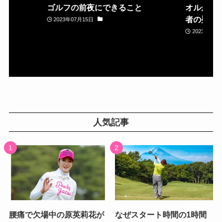
ゴルフの前夜にできること
オルが置
者の疑問
2023年07月15日
2023年05月
人気記事
腰痛で欠場中の原英莉花が
なぜスタート時間の1時間