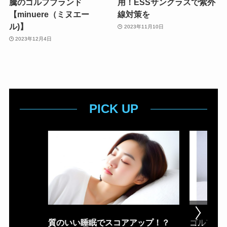
騰のゴルフブランド
用！ESSサングラスで紫外
【minuere（ミヌエー
線対策を
ル)】
2023年11月10日
2023年12月4日
PICK UP
質のいい睡眠でスコアアップ！？
ゴルフ場