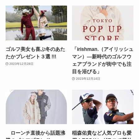
ゴルフ美女も喜ぶ冬のあた
「irishman.（アイリッシュ
たかプレゼント３選 !!!
マン）―新時代のゴルフウ
ェアブランドが街中でも注
2023年12月28日
目を浴びる」
2023年12月14日
ローンチ直後から話題沸
稲森佑貴など人気プロも愛