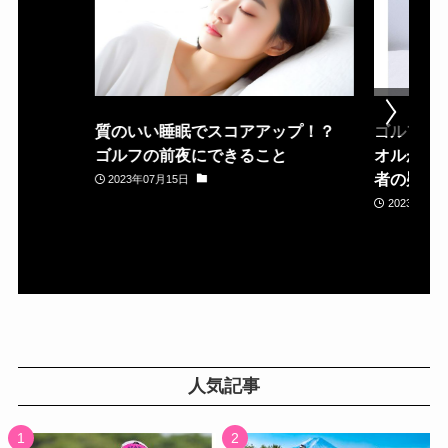
質のいい睡眠でスコアアップ！？
ゴルフ場
ゴルフの前夜にできること
オルが置
者の疑問
2023年07月15日
2023年05月
人気記事