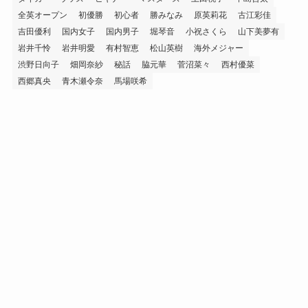
全英オープン
初優勝
初心者
勝みなみ
原英莉花
古江彩佳
吉田優利
国内女子
国内男子
堀琴音
小祝さくら
山下美夢有
岩井千怜
岩井明愛
有村智恵
松山英樹
海外メジャー
渋野日向子
畑岡奈紗
秘話
脇元華
菅沼菜々
西村優菜
西郷真央
青木瀬令奈
馬場咲希