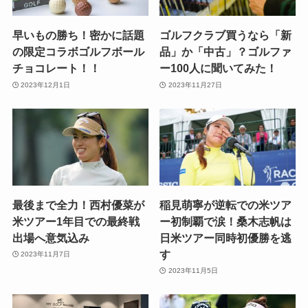
早いもの勝ち！密かに話題
ゴルフクラブ買うなら「新
の限定コラボゴルフボール
品」か「中古」？ゴルファ
チョコレート！！
ー100人に聞いてみた！
2023年12月1日
2023年11月27日
最後まで全力！西村優菜が
稲見萌寧が逆転での米ツア
米ツアー1年目での最終戦
ー初制覇で涙！桑木志帆は
出場へ意気込み
日米ツアー同時初優勝を逃
す
2023年11月7日
2023年11月5日