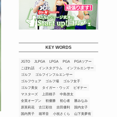
KEY WORDS
JGTO
JLPGA
LPGA
PGA
PGAツアー
こぼれ話
インスタグラム
インフルエンサー
ゴルフ
ゴルフインフルエンサー
ゴルフウェア
ゴルフ場
ゴルフ女子
ゴルフ美女
タイガー・ウッズ
ビギナー
マスターズ
上田桃子
中島啓太
全英オープン
初優勝
初心者
勝みなみ
原英莉花
古江彩佳
吉田優利
国内女子
国内男子
堀琴音
小祝さくら
山下美夢有