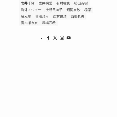
岩井千怜
岩井明愛
有村智恵
松山英樹
海外メジャー
渋野日向子
畑岡奈紗
秘話
脇元華
菅沼菜々
西村優菜
西郷真央
青木瀬令奈
馬場咲希