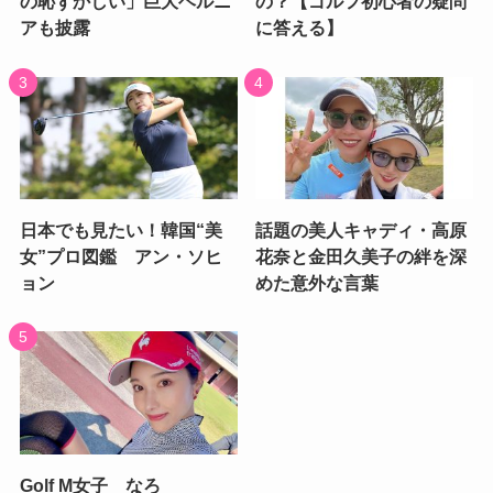
の恥ずかしい」巨大ヘルニ
の？【ゴルフ初心者の疑問
アも披露
に答える】
日本でも見たい！韓国“美
話題の美人キャディ・高原
女”プロ図鑑 アン・ソヒ
花奈と金田久美子の絆を深
ョン
めた意外な言葉
Golf M女子 なろ