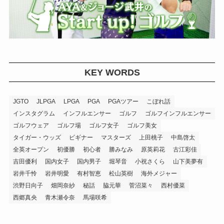
KEY WORDS
JGTO
JLPGA
LPGA
PGA
PGAツアー
こぼれ話
インスタグラム
インフルエンサー
ゴルフ
ゴルフインフルエンサー
ゴルフウェア
ゴルフ場
ゴルフ女子
ゴルフ美女
タイガー・ウッズ
ビギナー
マスターズ
上田桃子
中島啓太
全英オープン
初優勝
初心者
勝みなみ
原英莉花
古江彩佳
吉田優利
国内女子
国内男子
堀琴音
小祝さくら
山下美夢有
岩井千怜
岩井明愛
有村智恵
松山英樹
海外メジャー
渋野日向子
畑岡奈紗
秘話
脇元華
菅沼菜々
西村優菜
西郷真央
青木瀬令奈
馬場咲希