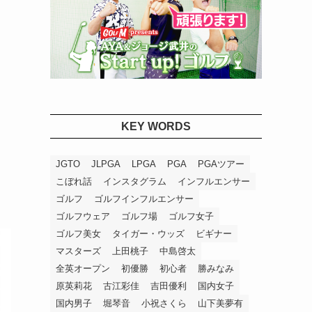
KEY WORDS
JGTO
JLPGA
LPGA
PGA
PGAツアー
こぼれ話
インスタグラム
インフルエンサー
ゴルフ
ゴルフインフルエンサー
ゴルフウェア
ゴルフ場
ゴルフ女子
ゴルフ美女
タイガー・ウッズ
ビギナー
マスターズ
上田桃子
中島啓太
全英オープン
初優勝
初心者
勝みなみ
原英莉花
古江彩佳
吉田優利
国内女子
国内男子
堀琴音
小祝さくら
山下美夢有