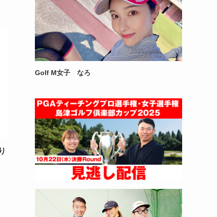
Golf M女子 なろ
り