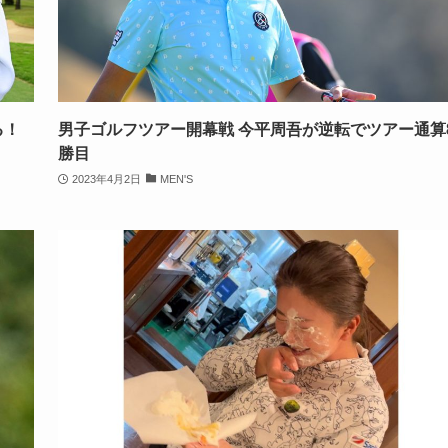
る！
男子ゴルフツアー開幕戦 今平周吾が逆転でツアー通算
勝目
2023年4月2日
MEN'S