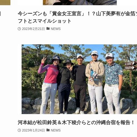
目
今シーズンも「賞金女王宣言」！？山下美夢有が金箔
フトとスマイルショット
2023年2月21日
NEWS
河本結が松田鈴英＆木下稜介らとの沖縄合宿を報告！
2023年1月24日
NEWS