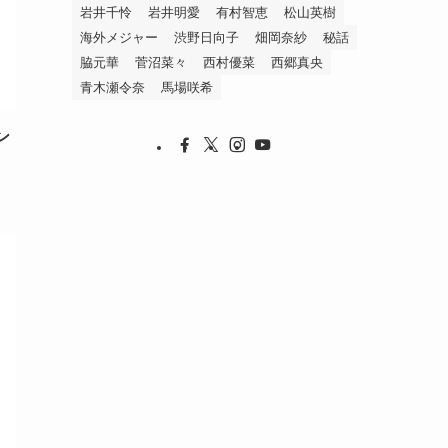
岩井千怜
岩井明愛
有村智恵
松山英樹
海外メジャー
渋野日向子
畑岡奈紗
秘話
脇元華
菅沼菜々
西村優菜
西郷真央
青木瀬令奈
馬場咲希
ン