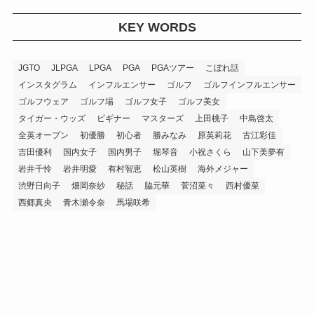
KEY WORDS
JGTO
JLPGA
LPGA
PGA
PGAツアー
こぼれ話
インスタグラム
インフルエンサー
ゴルフ
ゴルフインフルエンサー
ゴルフウェア
ゴルフ場
ゴルフ女子
ゴルフ美女
タイガー・ウッズ
ビギナー
マスターズ
上田桃子
中島啓太
全英オープン
初優勝
初心者
勝みなみ
原英莉花
古江彩佳
吉田優利
国内女子
国内男子
堀琴音
小祝さくら
山下美夢有
岩井千怜
岩井明愛
有村智恵
松山英樹
海外メジャー
渋野日向子
畑岡奈紗
秘話
脇元華
菅沼菜々
西村優菜
西郷真央
青木瀬令奈
馬場咲希