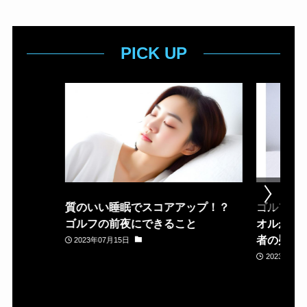
PICK UP
質のいい睡眠でスコアアップ！？
ゴルフ場
ゴルフの前夜にできること
オルが置
者の疑問
2023年07月15日
2023年05月