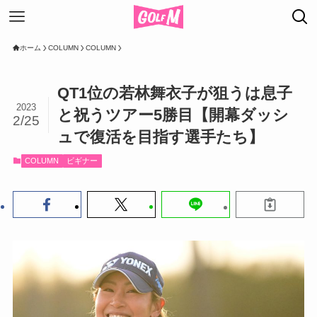
ホーム
COLUMN
COLUMN
QT1位の若林舞衣子が狙うは息子
2023
と祝うツアー5勝目【開幕ダッシ
2/25
ュで復活を目指す選手たち】
COLUMN
ビギナー