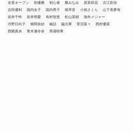
全英オープン
初優勝
初心者
勝みなみ
原英莉花
古江彩佳
吉田優利
国内女子
国内男子
堀琴音
小祝さくら
山下美夢有
岩井千怜
岩井明愛
有村智恵
松山英樹
海外メジャー
渋野日向子
畑岡奈紗
秘話
脇元華
菅沼菜々
西村優菜
西郷真央
青木瀬令奈
馬場咲希