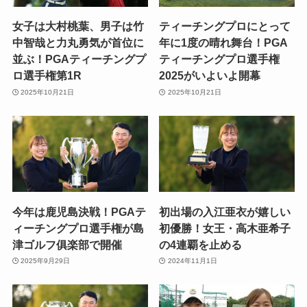
女子は大村桃葉、男子は竹
ティーチングプロにとって
中智哉と力丸勇気が首位に
年に1度の晴れ舞台！PGA
並ぶ！PGAティーチングプ
ティーチングプロ選手権
ロ選手権第1R
2025がいよいよ開幕
2025年10月21日
2025年10月21日
今年は鹿児島決戦！PGAテ
初出場の入江亜衣が嬉しい
ィーチングプロ選手権が島
初優勝！女王・高木亜希子
津ゴルフ俱楽部で開催
の4連覇を止める
2025年9月29日
2024年11月1日