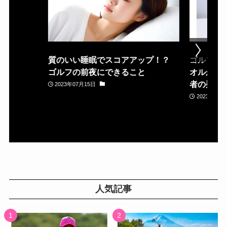
質のいい睡眠でスコアアップ！？
ゴルフ場
ゴルフの前夜にできること
オルが置
者の疑問
2023年07月15日
2023年05月
人気記事