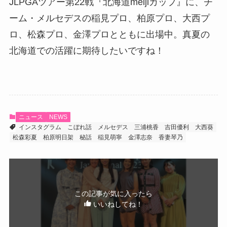
JLPGAツアー第22戦『北海道meijiカップ』に、チ
ーム・メルセデスの稲見プロ、柏原プロ、大西プ
ロ、松森プロ、金澤プロとともに出場中。真夏の
北海道での活躍に期待したいですね！
ニュース
NEWS
インスタグラム
こぼれ話
メルセデス
三浦桃香
吉田優利
大西葵
松森彩夏
柏原明日架
秘話
稲見萌寧
金澤志奈
香妻琴乃
この記事が気に入ったら
いいねしてね！