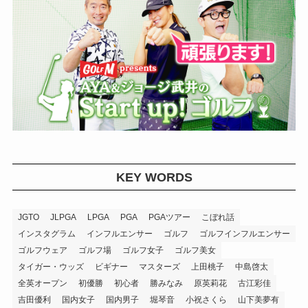
KEY WORDS
JGTO
JLPGA
LPGA
PGA
PGAツアー
こぼれ話
インスタグラム
インフルエンサー
ゴルフ
ゴルフインフルエンサー
ゴルフウェア
ゴルフ場
ゴルフ女子
ゴルフ美女
タイガー・ウッズ
ビギナー
マスターズ
上田桃子
中島啓太
全英オープン
初優勝
初心者
勝みなみ
原英莉花
古江彩佳
吉田優利
国内女子
国内男子
堀琴音
小祝さくら
山下美夢有