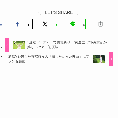
LET’S SHARE
5連続バーディーで勝負あり！“黄金世代”小滝水音が
嬉しいツアー初優勝
逆転Vを逃した菅沼菜々の「勝ちたかった理由」にフ
ァンも感動