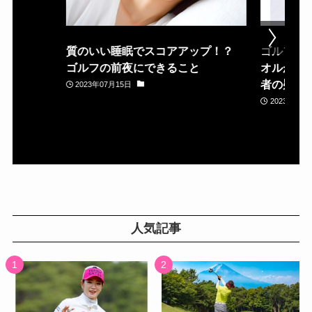
質のいい睡眠でスコアアップ！？
ゴルフ場
ゴルフの前夜にできること
オルが置
者の疑問
2023年07月15日
2023年05月
人気記事