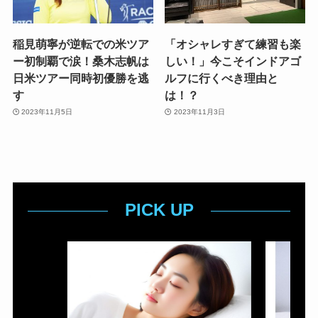
稲見萌寧が逆転での米ツア
「オシャレすぎて練習も楽
ー初制覇で涙！桑木志帆は
しい！」今こそインドアゴ
日米ツアー同時初優勝を逃
ルフに行くべき理由と
す
は！？
2023年11月5日
2023年11月3日
PICK UP