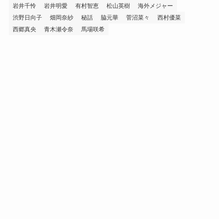
岩井千怜
岩井明愛
有村智恵
松山英樹
海外メジャー
渋野日向子
畑岡奈紗
秘話
脇元華
菅沼菜々
西村優菜
西郷真央
青木瀬令奈
馬場咲希