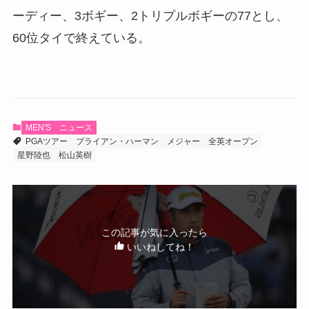
ーディー、3ボギー、2トリプルボギーの77とし、
60位タイで終えている。
MEN'S
ニュース
PGAツアー
ブライアン・ハーマン
メジャー
全英オープン
星野陸也
松山英樹
この記事が気に入ったら
いいねしてね！