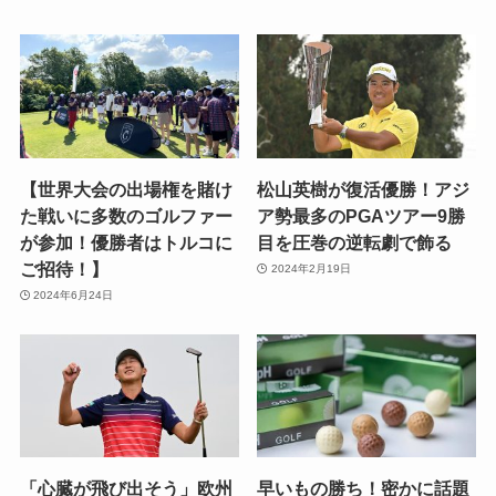
【世界大会の出場権を賭け
松山英樹が復活優勝！アジ
た戦いに多数のゴルファー
ア勢最多のPGAツアー9勝
が参加！優勝者はトルコに
目を圧巻の逆転劇で飾る
ご招待！】
2024年2月19日
2024年6月24日
「心臓が飛び出そう」欧州
早いもの勝ち！密かに話題