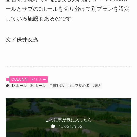
ールとサブの9ホールを切り分けて別プランを設定
している施設もあるのです。
文／保井友秀
COLUMN
ビギナー
18ホール
36ホール
こぼれ話
ゴルフ初心者
秘話
この記事が気に入ったら
いいねしてね！