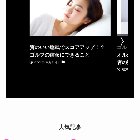
質のいい睡眠でスコアアップ！？
ゴルフ場
ゴルフの前夜にできること
オルが置
者の疑問
2023年07月15日
2023年05月
人気記事