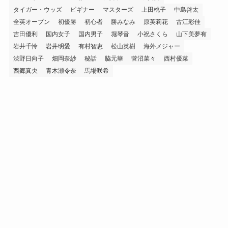
タイガー・ウッズ
ビギナー
マスターズ
上田桃子
中島啓太
全英オープン
初優勝
初心者
勝みなみ
原英莉花
古江彩佳
吉田優利
国内女子
国内男子
堀琴音
小祝さくら
山下美夢有
岩井千怜
岩井明愛
有村智恵
松山英樹
海外メジャー
渋野日向子
畑岡奈紗
秘話
脇元華
菅沼菜々
西村優菜
西郷真央
青木瀬令奈
馬場咲希