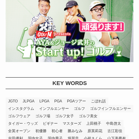
KEY WORDS
JGTO
JLPGA
LPGA
PGA
PGAツアー
こぼれ話
インスタグラム
インフルエンサー
ゴルフ
ゴルフインフルエンサー
ゴルフウェア
ゴルフ場
ゴルフ女子
ゴルフ美女
タイガー・ウッズ
ビギナー
マスターズ
上田桃子
中島啓太
全英オープン
初優勝
初心者
勝みなみ
原英莉花
古江彩佳
吉田優利
国内女子
国内男子
堀琴音
小祝さくら
山下美夢有