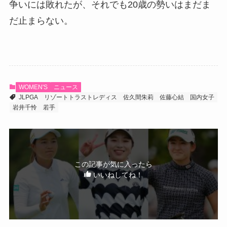
争いには敗れたが、それでも20歳の勢いはまだま
だ止まらない。
WOMEN'S
ニュース
JLPGA
リゾートトラストレディス
佐久間朱莉
佐藤心結
国内女子
岩井千怜
若手
この記事が気に入ったら
いいねしてね！