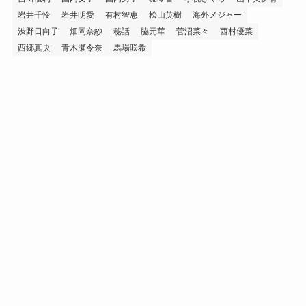
岩井千怜
岩井明愛
有村智恵
松山英樹
海外メジャー
渋野日向子
畑岡奈紗
秘話
脇元華
菅沼菜々
西村優菜
西郷真央
青木瀬令奈
馬場咲希