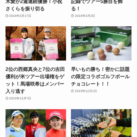
木愛が2週連続優勝！小祝
記録でツアー5勝目を飾
さくらを振り切る
る！
2024年3月17日
2024年3月3日
2位の西郷真央と7位の吉田
早いもの勝ち！密かに話題
優利が米ツアー出場権をゲ
の限定コラボゴルフボール
ット！馬場咲希はメンバー
チョコレート！！
入り逃す
2023年12月1日
2023年12月7日