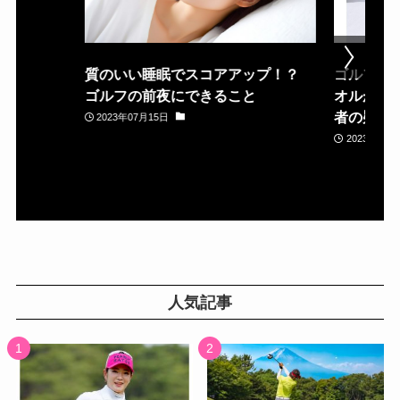
質のいい睡眠でスコアアップ！？
ゴルフ場
ゴルフの前夜にできること
オルが置
者の疑問
2023年07月15日
2023年05月
人気記事