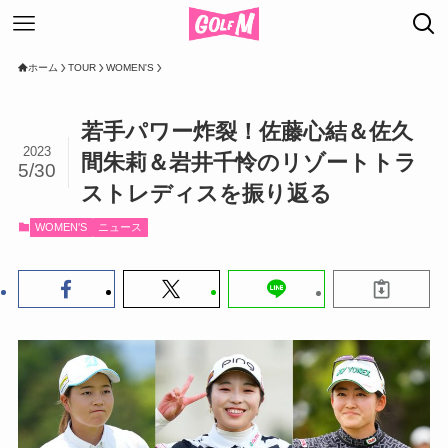
ホーム
TOUR
WOMEN'S
若手パワー炸裂！佐藤心結＆佐久
2023
間朱莉＆岩井千怜のリゾートトラ
5/30
ストレディスを振り返る
WOMEN'S
ニュース