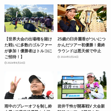
【世界大会の出場権を賭け
25歳の臼井麗香がついにつ
た戦いに多数のゴルファー
かんだツアー初優勝！最終
が参加！優勝者はトルコに
ラウンドは悪天候で中止
ご招待！】
2024年3月24日
2024年6月24日
雨中のプレーオフを制し鈴
岩井千怜が開幕戦V 大会新