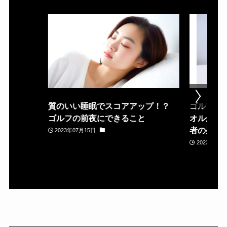
質のいい睡眠でスコアアップ！？
ゴルフ場
ゴルフの前夜にできること
オルが置
者の疑問
2023年07月15日
2023年05月