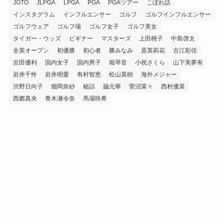
JGTO
JLPGA
LPGA
PGA
PGAツアー
こぼれ話
インスタグラム
インフルエンサー
ゴルフ
ゴルフインフルエンサー
ゴルフウェア
ゴルフ場
ゴルフ女子
ゴルフ美女
タイガー・ウッズ
ビギナー
マスターズ
上田桃子
中島啓太
全英オープン
初優勝
初心者
勝みなみ
原英莉花
古江彩佳
吉田優利
国内女子
国内男子
堀琴音
小祝さくら
山下美夢有
岩井千怜
岩井明愛
有村智恵
松山英樹
海外メジャー
渋野日向子
畑岡奈紗
秘話
脇元華
菅沼菜々
西村優菜
西郷真央
青木瀬令奈
馬場咲希