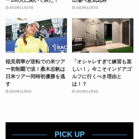
ー100人に聞いてみた！
出場へ意気込み
2023年11月27日
2023年11月7日
稲見萌寧が逆転での米ツア
「オシャレすぎて練習も楽
ー初制覇で涙！桑木志帆は
しい！」今こそインドアゴ
日米ツアー同時初優勝を逃
ルフに行くべき理由と
す
は！？
2023年11月5日
2023年11月3日
PICK UP