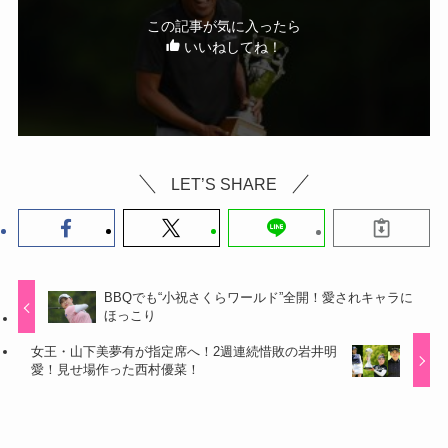
この記事が気に入ったら
いいねしてね！
LET’S SHARE
BBQでも“小祝さくらワールド”全開！愛されキャラに
ほっこり
女王・山下美夢有が指定席へ！2週連続惜敗の岩井明
愛！見せ場作った西村優菜！