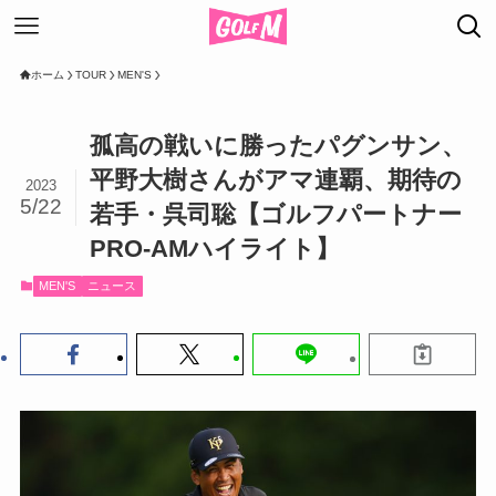
ホーム
TOUR
MEN'S
孤高の戦いに勝ったパグンサン、
平野大樹さんがアマ連覇、期待の
2023
5/22
若手・呉司聡【ゴルフパートナー
PRO-AMハイライト】
MEN'S
ニュース