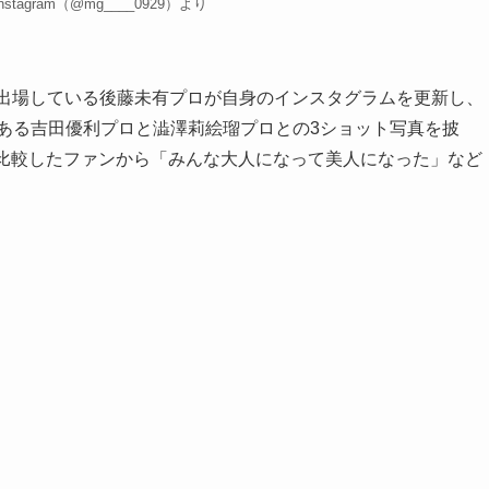
tagram（@mg____0929）より
に出場している後藤未有プロが自身のインスタグラムを更新し、
である吉田優利プロと澁澤莉絵瑠プロとの3ショット写真を披
、比較したファンから「みんな大人になって美人になった」など