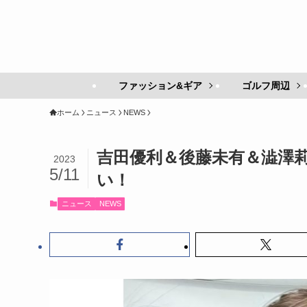
ファッション&ギア
ゴルフ周辺
ホーム
ニュース
NEWS
吉田優利＆後藤未有＆澁澤莉
2023
5/11
い！
ニュース
NEWS