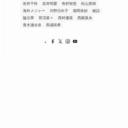
岩井千怜
岩井明愛
有村智恵
松山英樹
海外メジャー
渋野日向子
畑岡奈紗
秘話
脇元華
菅沼菜々
西村優菜
西郷真央
青木瀬令奈
馬場咲希
と