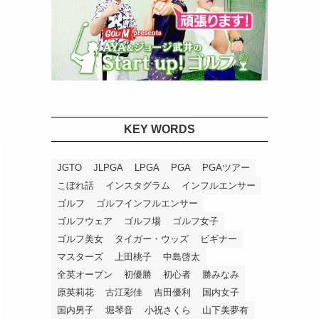
KEY WORDS
JGTO
JLPGA
LPGA
PGA
PGAツアー
こぼれ話
インスタグラム
インフルエンサー
ゴルフ
ゴルフインフルエンサー
ゴルフウェア
ゴルフ場
ゴルフ女子
ゴルフ美女
タイガー・ウッズ
ビギナー
マスターズ
上田桃子
中島啓太
全英オープン
初優勝
初心者
勝みなみ
原英莉花
古江彩佳
吉田優利
国内女子
国内男子
堀琴音
小祝さくら
山下美夢有