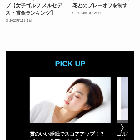
プ【女子ゴルフ メルセデ
花とのプレーオフを制す
ス・賞金ランキング】
2023年10月29日
2023年11月1日
PICK UP
質のいい睡眠でスコアアップ！？
ゴルフ場