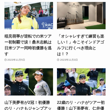
稲見萌寧が逆転での米ツア
「オシャレすぎて練習も楽
ー初制覇で涙！桑木志帆は
しい！」今こそインドアゴ
日米ツアー同時初優勝を逃
ルフに行くべき理由と
す
は！？
2023年11月5日
2023年11月3日
山下美夢有が2冠！初優勝
22歳のリ・ハナがツアー初
のリ・ハナもジャンプアッ
優勝！山下美夢有、仁井優