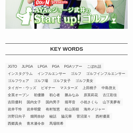
KEY WORDS
JGTO
JLPGA
LPGA
PGA
PGAツアー
こぼれ話
インスタグラム
インフルエンサー
ゴルフ
ゴルフインフルエンサー
ゴルフウェア
ゴルフ場
ゴルフ女子
ゴルフ美女
タイガー・ウッズ
ビギナー
マスターズ
上田桃子
中島啓太
全英オープン
初優勝
初心者
勝みなみ
原英莉花
古江彩佳
吉田優利
国内女子
国内男子
堀琴音
小祝さくら
山下美夢有
岩井千怜
岩井明愛
有村智恵
松山英樹
海外メジャー
渋野日向子
畑岡奈紗
秘話
脇元華
菅沼菜々
西村優菜
西郷真央
青木瀬令奈
馬場咲希