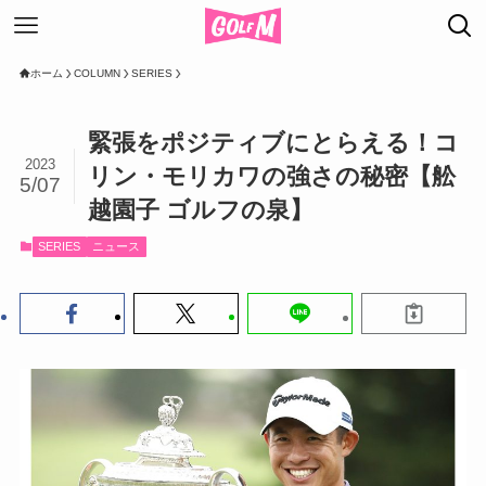
ホーム
COLUMN
SERIES
緊張をポジティブにとらえる！コ
2023
リン・モリカワの強さの秘密【舩
5/07
越園子 ゴルフの泉】
SERIES
ニュース