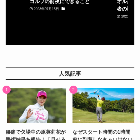
ゴルフの前夜にできること
オルが置
者の疑問
2023年07月15日
2023年05月
人気記事
腰痛で欠場中の原英莉花が
なぜスタート時間の1時間
手術結果を報告！「見せる
前に到着しなきゃいけない