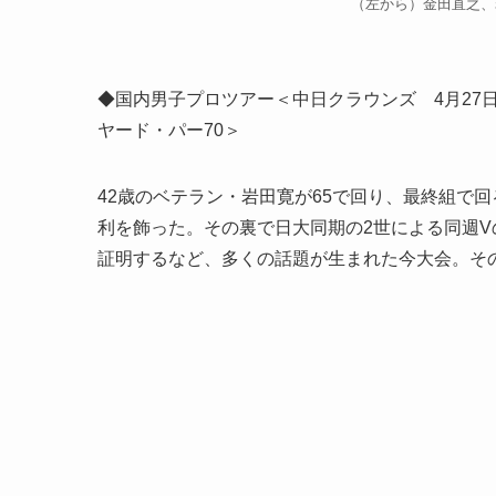
（左から）金田直之、岩
◆国内男子プロツアー＜中日クラウンズ 4月27日～
ヤード・パー70＞
42歳のベテラン・岩田寛が65で回り、最終組で
利を飾った。その裏で日大同期の2世による同週
証明するなど、多くの話題が生まれた今大会。そ