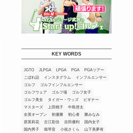
KEY WORDS
JGTO
JLPGA
LPGA
PGA
PGAツアー
こぼれ話
インスタグラム
インフルエンサー
ゴルフ
ゴルフインフルエンサー
ゴルフウェア
ゴルフ場
ゴルフ女子
ゴルフ美女
タイガー・ウッズ
ビギナー
マスターズ
上田桃子
中島啓太
全英オープン
初優勝
初心者
勝みなみ
原英莉花
古江彩佳
吉田優利
国内女子
国内男子
堀琴音
小祝さくら
山下美夢有