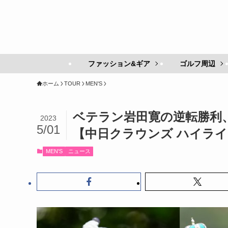
ファッション&ギア
ゴルフ周辺
ホーム
TOUR
MEN'S
ベテラン岩田寛の逆転勝利
2023
5/01
【中日クラウンズ ハイラ
MEN'S
ニュース