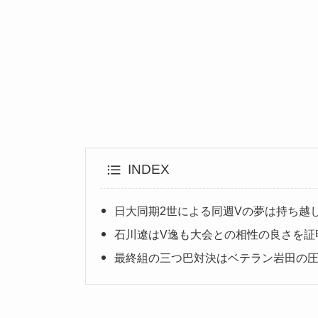
INDEX
日大同期2世による同週Vの夢は持ち越
石川遼はV逸も大会との相性の良さを証
最終組の三つ巴対決はベテラン岩田の