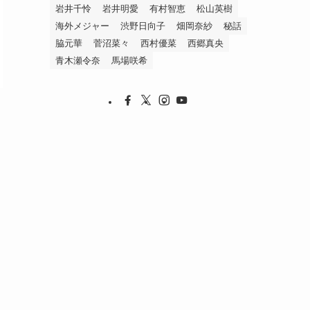
岩井千怜
岩井明愛
有村智恵
松山英樹
海外メジャー
渋野日向子
畑岡奈紗
秘話
脇元華
菅沼菜々
西村優菜
西郷真央
青木瀬令奈
馬場咲希