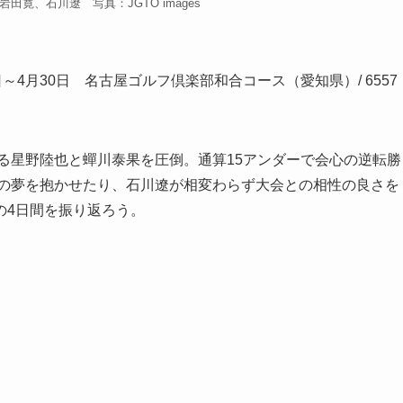
田寛、石川遼 写真：JGTO images
4月30日 名古屋ゴルフ倶楽部和合コース（愛知県）/ 6557
回る星野陸也と蟬川泰果を圧倒。通算15アンダーで会心の逆転勝
Vの夢を抱かせたり、石川遼が相変わらず大会との相性の良さを
の4日間を振り返ろう。