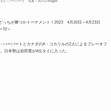
L・ハーバート 写真：JGTO images
本どっちが勝つかトーナメント！2023 4月20日～4月23日
ー70＞
L・ハーバートとカナダのA・コカリルの2人によるプレーオフ
着。日本勢は岩田寛が4位タイに入った。