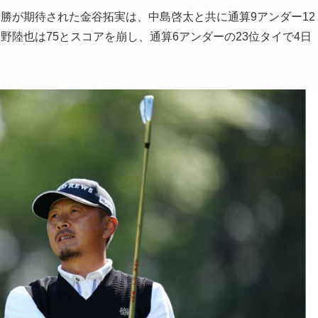
勝が期待された金谷拓実は、中島啓太と共に通算9アンダー12
野陸也は75とスコアを崩し、通算6アンダーの23位タイで4日