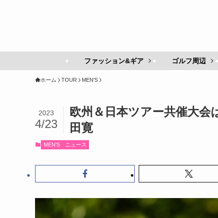
ファッション&ギア
ゴルフ周辺
ホーム
TOUR
MEN'S
欧州＆日本ツアー共催大会
2023
4/23
田寛
MEN'S
ニュース