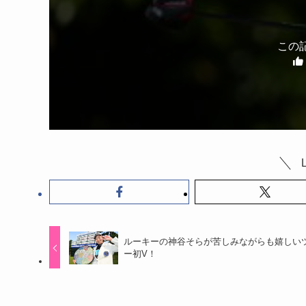
この
ルーキーの神谷そらが苦しみながらも嬉しい
ー初V！