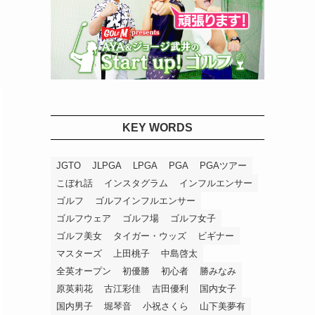
KEY WORDS
JGTO
JLPGA
LPGA
PGA
PGAツアー
こぼれ話
インスタグラム
インフルエンサー
ゴルフ
ゴルフインフルエンサー
ゴルフウェア
ゴルフ場
ゴルフ女子
ゴルフ美女
タイガー・ウッズ
ビギナー
マスターズ
上田桃子
中島啓太
全英オープン
初優勝
初心者
勝みなみ
原英莉花
古江彩佳
吉田優利
国内女子
国内男子
堀琴音
小祝さくら
山下美夢有