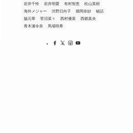
岩井千怜
岩井明愛
有村智恵
松山英樹
海外メジャー
渋野日向子
畑岡奈紗
秘話
脇元華
菅沼菜々
西村優菜
西郷真央
青木瀬令奈
馬場咲希