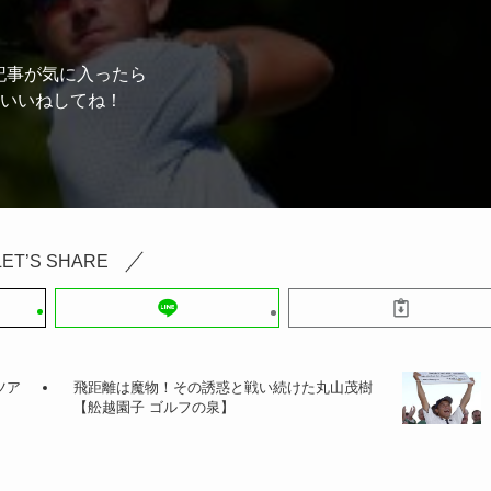
記事が気に入ったら
いいねしてね！
LET’S SHARE
ツア
飛距離は魔物！その誘惑と戦い続けた丸山茂樹
【舩越園子 ゴルフの泉】