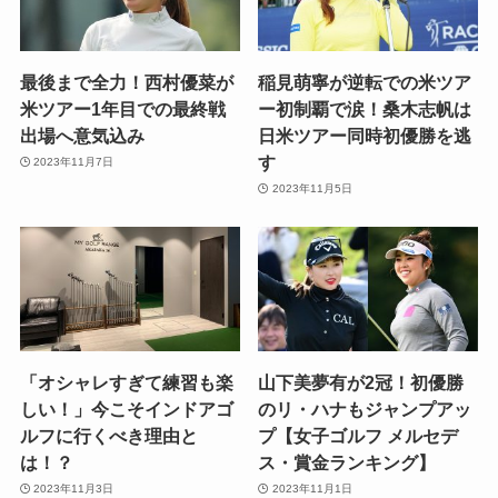
最後まで全力！西村優菜が
稲見萌寧が逆転での米ツア
米ツアー1年目での最終戦
ー初制覇で涙！桑木志帆は
出場へ意気込み
日米ツアー同時初優勝を逃
す
2023年11月7日
2023年11月5日
「オシャレすぎて練習も楽
山下美夢有が2冠！初優勝
しい！」今こそインドアゴ
のリ・ハナもジャンプアッ
ルフに行くべき理由と
プ【女子ゴルフ メルセデ
は！？
ス・賞金ランキング】
2023年11月3日
2023年11月1日