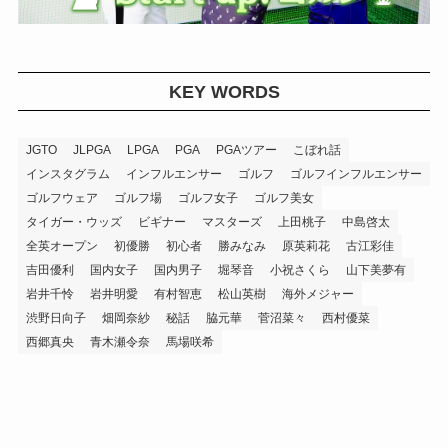
KEY WORDS
JGTO
JLPGA
LPGA
PGA
PGAツアー
こぼれ話
インスタグラム
インフルエンサー
ゴルフ
ゴルフインフルエンサー
ゴルフウェア
ゴルフ場
ゴルフ女子
ゴルフ美女
タイガー・ウッズ
ビギナー
マスターズ
上田桃子
中島啓太
全英オープン
初優勝
初心者
勝みなみ
原英莉花
古江彩佳
吉田優利
国内女子
国内男子
堀琴音
小祝さくら
山下美夢有
岩井千怜
岩井明愛
有村智恵
松山英樹
海外メジャー
渋野日向子
畑岡奈紗
秘話
脇元華
菅沼菜々
西村優菜
西郷真央
青木瀬令奈
馬場咲希