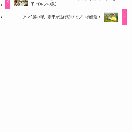
子 ゴルフの泉】
アマ2勝の蟬川泰果が逃げ切りでプロ初優勝！