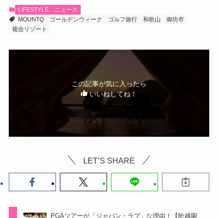
LIFESTYLE
ニュース
MOUNTQ
ゴールデンウィーク
ゴルフ旅行
和歌山
御坊市
複合リゾート
この記事が気に入ったら
いいねしてね！
LET’S SHARE
PGAツアーが「ジャパン・ラブ」な理由！【舩越園