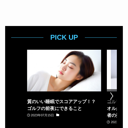
PICK UP
質のいい睡眠でスコアアップ！？
ゴルフ場
ゴルフの前夜にできること
オルが置
者の疑問
2023年07月15日
2023年05月