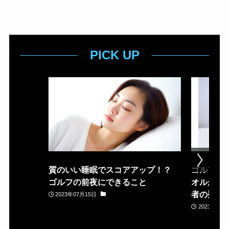
PICK UP
質のいい睡眠でスコアアップ！？
ゴルフ場
ゴルフの前夜にできること
オルが置
者の疑問
2023年07月15日
2023年05月