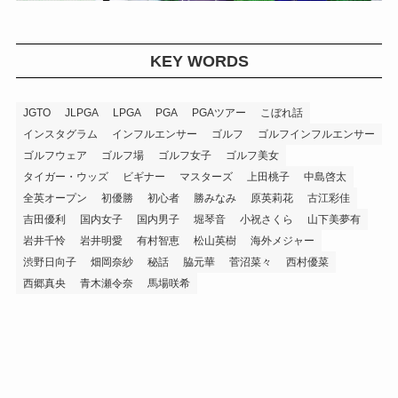
KEY WORDS
JGTO
JLPGA
LPGA
PGA
PGAツアー
こぼれ話
インスタグラム
インフルエンサー
ゴルフ
ゴルフインフルエンサー
ゴルフウェア
ゴルフ場
ゴルフ女子
ゴルフ美女
タイガー・ウッズ
ビギナー
マスターズ
上田桃子
中島啓太
全英オープン
初優勝
初心者
勝みなみ
原英莉花
古江彩佳
吉田優利
国内女子
国内男子
堀琴音
小祝さくら
山下美夢有
岩井千怜
岩井明愛
有村智恵
松山英樹
海外メジャー
渋野日向子
畑岡奈紗
秘話
脇元華
菅沼菜々
西村優菜
西郷真央
青木瀬令奈
馬場咲希