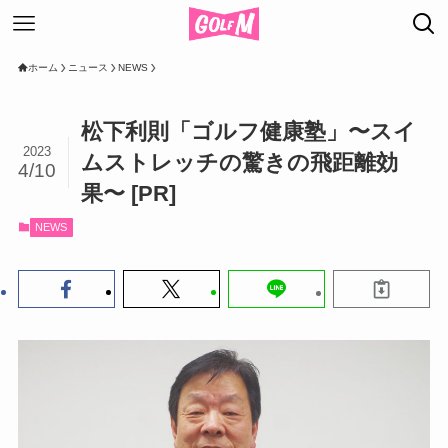
ホーム
ニュース
NEWS
松下利則「ゴルフ健康塾」〜スイ
2023
ムストレッチの驚きの飛距離効
4/10
果〜
[PR]
NEWS