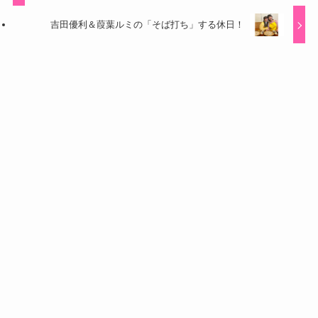
吉田優利＆葭葉ルミの「そば打ち」する休日！