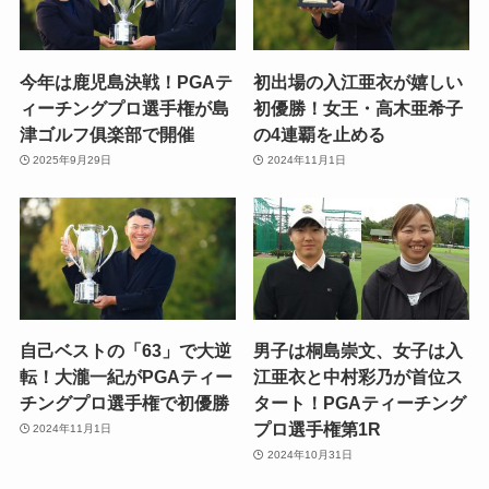
今年は鹿児島決戦！PGAテ
初出場の入江亜衣が嬉しい
ィーチングプロ選手権が島
初優勝！女王・高木亜希子
津ゴルフ俱楽部で開催
の4連覇を止める
2025年9月29日
2024年11月1日
自己ベストの「63」で大逆
男子は桐島崇文、女子は入
転！大瀧一紀がPGAティー
江亜衣と中村彩乃が首位ス
チングプロ選手権で初優勝
タート！PGAティーチング
プロ選手権第1R
2024年11月1日
2024年10月31日