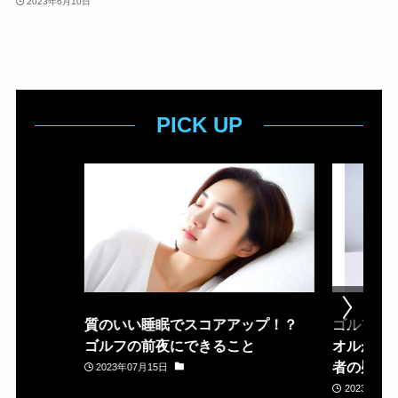
2023年6月10日
PICK UP
質のいい睡眠でスコアアップ！？
ゴルフ場
ゴルフの前夜にできること
オルが置
者の疑問
2023年07月15日
2023年05月