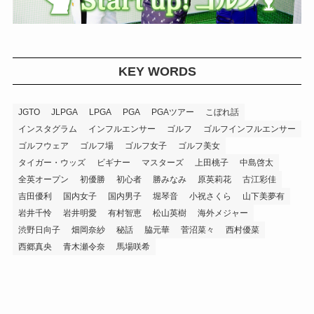
KEY WORDS
JGTO
JLPGA
LPGA
PGA
PGAツアー
こぼれ話
インスタグラム
インフルエンサー
ゴルフ
ゴルフインフルエンサー
ゴルフウェア
ゴルフ場
ゴルフ女子
ゴルフ美女
タイガー・ウッズ
ビギナー
マスターズ
上田桃子
中島啓太
全英オープン
初優勝
初心者
勝みなみ
原英莉花
古江彩佳
吉田優利
国内女子
国内男子
堀琴音
小祝さくら
山下美夢有
岩井千怜
岩井明愛
有村智恵
松山英樹
海外メジャー
渋野日向子
畑岡奈紗
秘話
脇元華
菅沼菜々
西村優菜
西郷真央
青木瀬令奈
馬場咲希