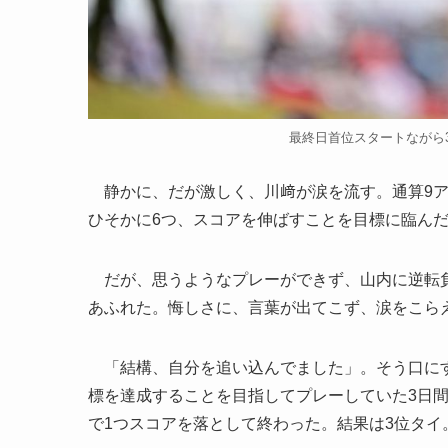
最終日首位スタートながら3位
静かに、だが激しく、川﨑が涙を流す。通算9ア
ひそかに6つ、スコアを伸ばすことを目標に臨ん
だが、思うようなプレーができず、山内に逆転負
あふれた。悔しさに、言葉が出てこず、涙をこら
「結構、自分を追い込んでました」。そう口にす
標を達成することを目指してプレーしていた3日間
で1つスコアを落として終わった。結果は3位タイ