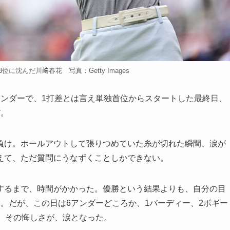
に沈んだ川﨑春花 写真：Getty Images
ンダーで、1打差とは言え単独首位からスタートした最終日、
だ。
け。ホールアウトして張りつめていた糸が切れた瞬間、涙が
えて、ただ質問にうなずくことしかできない。
るまで、時間がかかった。優勝という結果よりも、自分の目
。だが、この日は6アンダーどころか、1バーディー、2ボギー
。その悔しさが、涙となった。