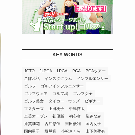
KEY WORDS
JGTO
JLPGA
LPGA
PGA
PGAツアー
こぼれ話
インスタグラム
インフルエンサー
ゴルフ
ゴルフインフルエンサー
ゴルフウェア
ゴルフ場
ゴルフ女子
ゴルフ美女
タイガー・ウッズ
ビギナー
マスターズ
上田桃子
中島啓太
全英オープン
初優勝
初心者
勝みなみ
原英莉花
古江彩佳
吉田優利
国内女子
国内男子
堀琴音
小祝さくら
山下美夢有