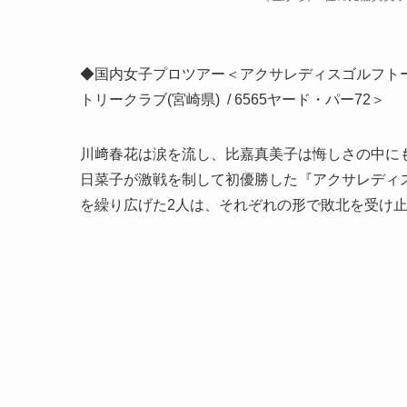
◆国内女子プロツアー＜アクサレディスゴルフトーナメント
トリークラブ(宮崎県) / 6565ヤード・パー72＞
川﨑春花は涙を流し、比嘉真美子は悔しさの中にも
日菜子が激戦を制して初優勝した『アクサレディスゴルフ
を繰り広げた2人は、それぞれの形で敗北を受け