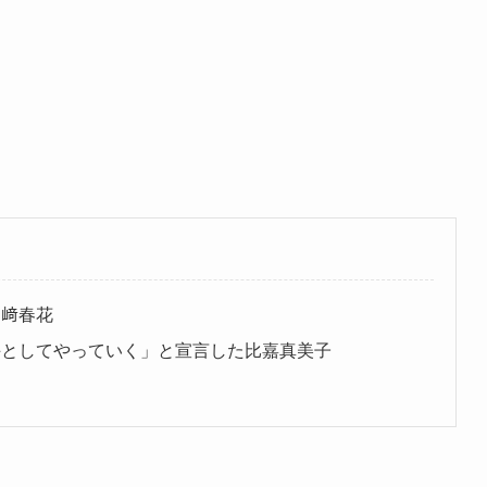
川﨑春花
手としてやっていく」と宣言した比嘉真美子