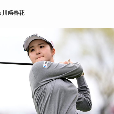
る川﨑春花