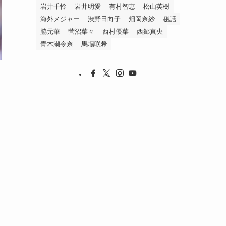
岩井千怜
岩井明愛
有村智恵
松山英樹
海外メジャー
渋野日向子
畑岡奈紗
秘話
脇元華
菅沼菜々
西村優菜
西郷真央
青木瀬令奈
馬場咲希