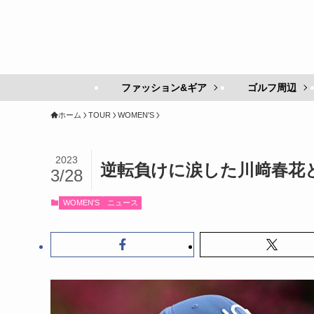
ファッション&ギア
ゴルフ周辺
ホーム
TOUR
WOMEN'S
2023
逆転負けに涙した川﨑春花
3/28
WOMEN'S
ニュース