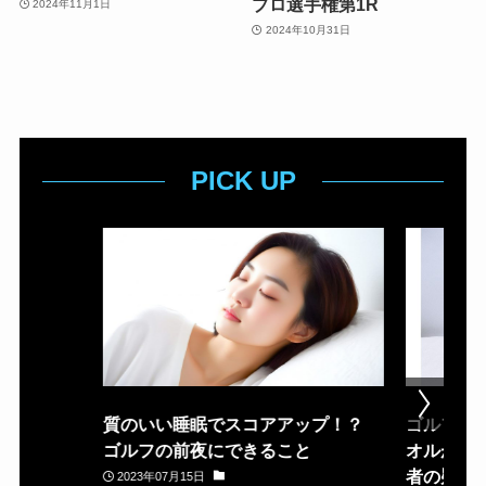
プロ選手権第1R
2024年11月1日
2024年10月31日
PICK UP
質のいい睡眠でスコアアップ！？
ゴルフ場
ゴルフの前夜にできること
オルが置
者の疑問
2023年07月15日