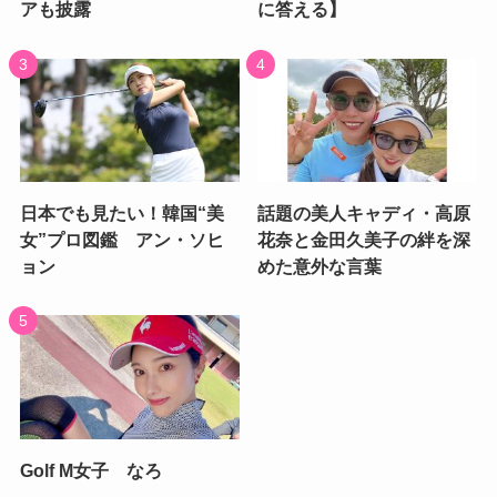
アも披露
に答える】
日本でも見たい！韓国“美
話題の美人キャディ・高原
女”プロ図鑑 アン・ソヒ
花奈と金田久美子の絆を深
ョン
めた意外な言葉
Golf M女子 なろ