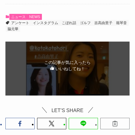
ニュース
NEWS
アンケート
インスタグラム
こぼれ話
ゴルフ
吉高由里子
堀琴音
脇元華
この記事が気に入ったら
いいねしてね！
LET’S SHARE