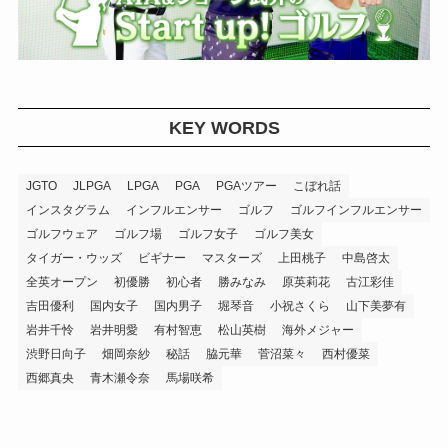
KEY WORDS
JGTO
JLPGA
LPGA
PGA
PGAツアー
こぼれ話
インスタグラム
インフルエンサー
ゴルフ
ゴルフインフルエンサー
ゴルフウェア
ゴルフ場
ゴルフ女子
ゴルフ美女
タイガー・ウッズ
ビギナー
マスターズ
上田桃子
中島啓太
全英オープン
初優勝
初心者
勝みなみ
原英莉花
古江彩佳
吉田優利
国内女子
国内男子
堀琴音
小祝さくら
山下美夢有
岩井千怜
岩井明愛
有村智恵
松山英樹
海外メジャー
渋野日向子
畑岡奈紗
秘話
脇元華
菅沼菜々
西村優菜
西郷真央
青木瀬令奈
馬場咲希