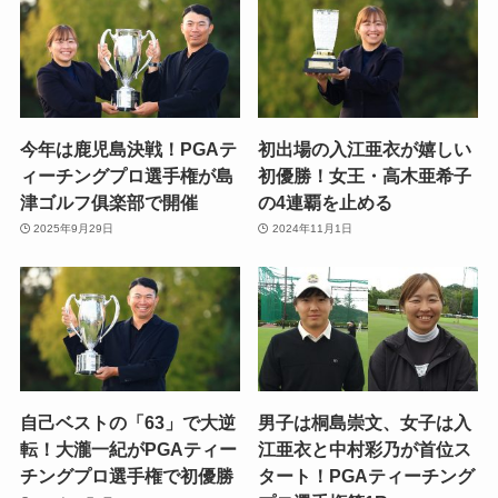
今年は鹿児島決戦！PGAテ
初出場の入江亜衣が嬉しい
ィーチングプロ選手権が島
初優勝！女王・高木亜希子
津ゴルフ俱楽部で開催
の4連覇を止める
2025年9月29日
2024年11月1日
自己ベストの「63」で大逆
男子は桐島崇文、女子は入
転！大瀧一紀がPGAティー
江亜衣と中村彩乃が首位ス
チングプロ選手権で初優勝
タート！PGAティーチング