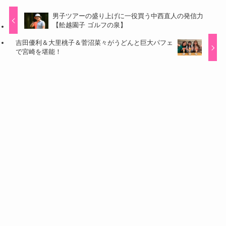
男子ツアーの盛り上げに一役買う中西直人の発信力
【舩越園子 ゴルフの泉】
吉田優利＆大里桃子＆菅沼菜々がうどんと巨大パフェ
で宮崎を堪能！