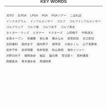
KEY WORDS
JGTO
JLPGA
LPGA
PGA
PGAツアー
こぼれ話
インスタグラム
インフルエンサー
ゴルフ
ゴルフインフルエンサー
ゴルフウェア
ゴルフ場
ゴルフ女子
ゴルフ美女
タイガー・ウッズ
ビギナー
マスターズ
上田桃子
中島啓太
全英オープン
初優勝
初心者
勝みなみ
原英莉花
古江彩佳
吉田優利
国内女子
国内男子
堀琴音
小祝さくら
山下美夢有
岩井千怜
岩井明愛
有村智恵
松山英樹
海外メジャー
渋野日向子
畑岡奈紗
秘話
脇元華
菅沼菜々
西村優菜
西郷真央
青木瀬令奈
馬場咲希