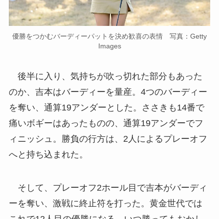
優勝をつかむバーディーパットを決め歓喜の表情 写真：Getty
Images
後半に入り、気持ちが吹っ切れた部分もあった
のか、吉本はバーディーを量産。4つのバーディー
を奪い、通算19アンダーとした。ささきも14番で
痛いボギーはあったものの、通算19アンダーでフ
ィニッシュ。勝負の行方は、2人によるプレーオフ
へと持ち込まれた。
そして、プレーオフ2ホール目で吉本がバーディ
ーを奪い、激戦に終止符を打った。黄金世代では
これで12人目の優勝になる。いつ勝ってもおかし