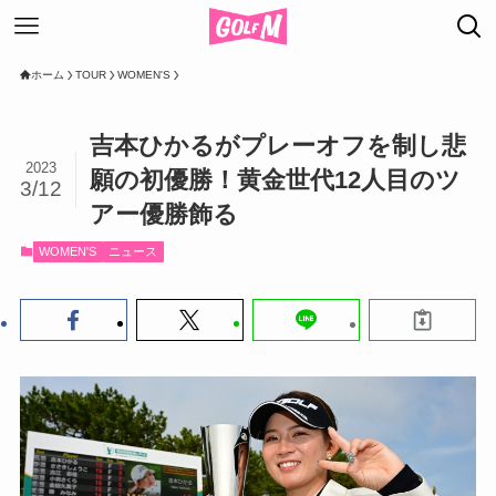
ホーム
TOUR
WOMEN'S
吉本ひかるがプレーオフを制し悲
2023
願の初優勝！黄金世代12人目のツ
3/12
アー優勝飾る
WOMEN'S
ニュース