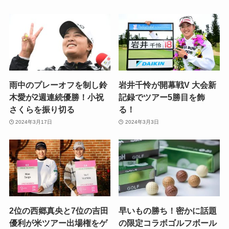
雨中のプレーオフを制し鈴
岩井千怜が開幕戦V 大会新
木愛が2週連続優勝！小祝
記録でツアー5勝目を飾
さくらを振り切る
る！
2024年3月17日
2024年3月3日
2位の西郷真央と7位の吉田
早いもの勝ち！密かに話題
優利が米ツアー出場権をゲ
の限定コラボゴルフボール