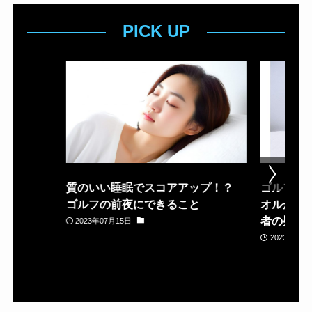
PICK UP
質のいい睡眠でスコアアップ！？
ゴルフ場
ゴルフの前夜にできること
オルが置
者の疑問
2023年07月15日
2023年05月