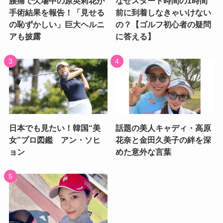
腰痛で欠場中の原英莉花が
なぜスタート時間の1時間
手術結果を報告！「見せる
前に到着しなきゃいけない
の恥ずかしい」巨大ヘルニ
の？【ゴルフ初心者の疑問
アも披露
に答える】
日本でも見たい！韓国“美
話題の美人キャディ・高原
女”プロ図鑑 アン・ソヒ
花奈と金田久美子の絆を深
ョン
めた意外な言葉