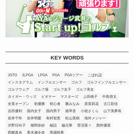
KEY WORDS
JGTO
JLPGA
LPGA
PGA
PGAツアー
こぼれ話
インスタグラム
インフルエンサー
ゴルフ
ゴルフインフルエンサー
ゴルフウェア
ゴルフ場
ゴルフ女子
ゴルフ美女
タイガー・ウッズ
ビギナー
マスターズ
上田桃子
中島啓太
全英オープン
初優勝
初心者
勝みなみ
原英莉花
古江彩佳
吉田優利
国内女子
国内男子
堀琴音
小祝さくら
山下美夢有
岩井千怜
岩井明愛
有村智恵
松山英樹
海外メジャー
渋野日向子
畑岡奈紗
秘話
脇元華
菅沼菜々
西村優菜
西郷真央
青木瀬令奈
馬場咲希