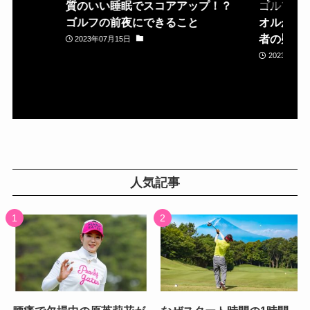
質のいい睡眠でスコアアップ！？
ゴルフ場
ゴルフの前夜にできること
オルが置
者の疑問
2023年07月15日
2023年05月
人気記事