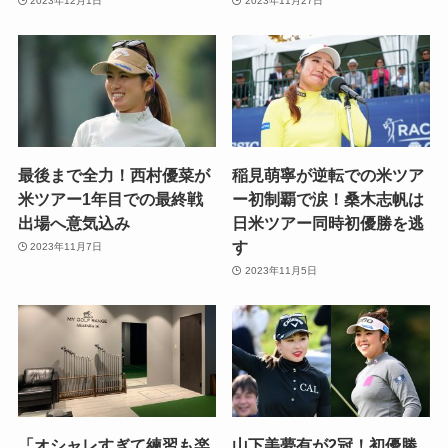
2023年12月1日
2023年11月27日
最後まで全力！西村優菜が
稲見萌寧が逆転での米ツア
米ツアー1年目での最終戦
ー初制覇で涙！桑木志帆は
出場へ意気込み
日米ツアー同時初優勝を逃
す
2023年11月7日
2023年11月5日
「オシャレすぎて練習も楽
山下美夢有が2冠！初優勝