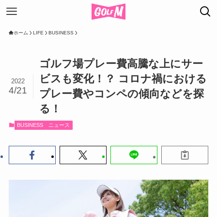
ホーム
LIFE
BUSINESS
ゴルフ場プレー費高騰な上にサー
ビスも変化！？ コロナ禍における
2022
4/21
プレー費やコンペの傾向などを探
る！
BUSINESS
ニュース