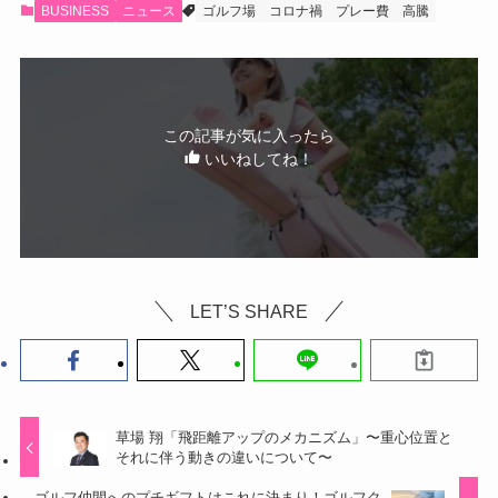
BUSINESS
ニュース
ゴルフ場
コロナ禍
プレー費
高騰
この記事が気に入ったら
いいねしてね！
LET’S SHARE
草場 翔「飛距離アップのメカニズム」〜重心位置と
それに伴う動きの違いについて〜
ゴルフ仲間へのプチギフトはこれに決まり！ゴルフク