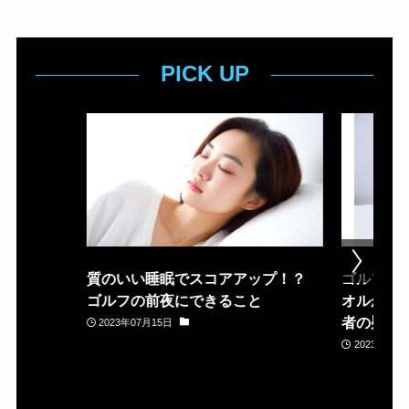
PICK UP
質のいい睡眠でスコアアップ！？
ゴルフ場
ゴルフの前夜にできること
オルが置
者の疑問
2023年07月15日
2023年05月