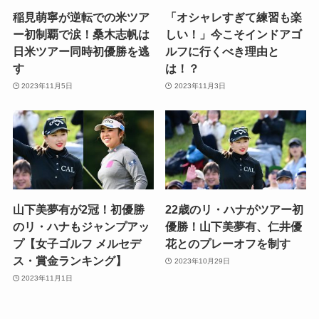
稲見萌寧が逆転での米ツア
「オシャレすぎて練習も楽
ー初制覇で涙！桑木志帆は
しい！」今こそインドアゴ
日米ツアー同時初優勝を逃
ルフに行くべき理由と
す
は！？
2023年11月5日
2023年11月3日
山下美夢有が2冠！初優勝
22歳のリ・ハナがツアー初
のリ・ハナもジャンプアッ
優勝！山下美夢有、仁井優
プ【女子ゴルフ メルセデ
花とのプレーオフを制す
ス・賞金ランキング】
2023年10月29日
2023年11月1日