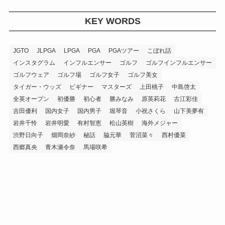
KEY WORDS
JGTO
JLPGA
LPGA
PGA
PGAツアー
こぼれ話
インスタグラム
インフルエンサー
ゴルフ
ゴルフインフルエンサー
ゴルフウェア
ゴルフ場
ゴルフ女子
ゴルフ美女
タイガー・ウッズ
ビギナー
マスターズ
上田桃子
中島啓太
全英オープン
初優勝
初心者
勝みなみ
原英莉花
古江彩佳
吉田優利
国内女子
国内男子
堀琴音
小祝さくら
山下美夢有
岩井千怜
岩井明愛
有村智恵
松山英樹
海外メジャー
渋野日向子
畑岡奈紗
秘話
脇元華
菅沼菜々
西村優菜
西郷真央
青木瀬令奈
馬場咲希