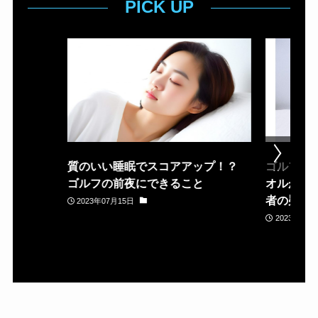
PICK UP
質のいい睡眠でスコアアップ！？
ゴルフ場
ゴルフの前夜にできること
オルが置
者の疑問
2023年07月15日
2023年05月