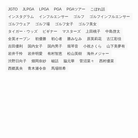
JGTO
JLPGA
LPGA
PGA
PGAツアー
こぼれ話
インスタグラム
インフルエンサー
ゴルフ
ゴルフインフルエンサー
ゴルフウェア
ゴルフ場
ゴルフ女子
ゴルフ美女
タイガー・ウッズ
ビギナー
マスターズ
上田桃子
中島啓太
全英オープン
初優勝
初心者
勝みなみ
原英莉花
古江彩佳
吉田優利
国内女子
国内男子
堀琴音
小祝さくら
山下美夢有
岩井千怜
岩井明愛
有村智恵
松山英樹
海外メジャー
渋野日向子
畑岡奈紗
秘話
脇元華
菅沼菜々
西村優菜
西郷真央
青木瀬令奈
馬場咲希