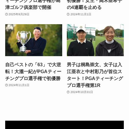
ィーチングプロ選手権が島
初優勝！女王・高木亜希子
津ゴルフ俱楽部で開催
の4連覇を止める
2025年9月29日
2024年11月1日
自己ベストの「63」で大逆
男子は桐島崇文、女子は入
転！大瀧一紀がPGAティー
江亜衣と中村彩乃が首位ス
チングプロ選手権で初優勝
タート！PGAティーチング
プロ選手権第1R
2024年11月1日
2024年10月31日