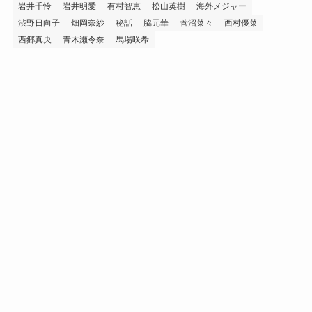
岩井千怜
岩井明愛
有村智恵
松山英樹
海外メジャー
渋野日向子
畑岡奈紗
秘話
脇元華
菅沼菜々
西村優菜
西郷真央
青木瀬令奈
馬場咲希