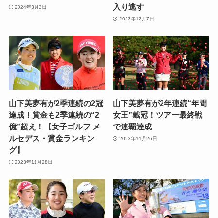
入り逃す
2024年3月3日
2023年12月7日
山下美夢有が2季連続の2冠
山下美夢有が2年連続“年間
達成！賞金も2季連続の“2
女王”戴冠！ツアー最終戦
億”超え！【女子ゴルフ メ
で連覇達成
ルセデス・賞金ランキン
2023年11月26日
グ】
2023年11月28日