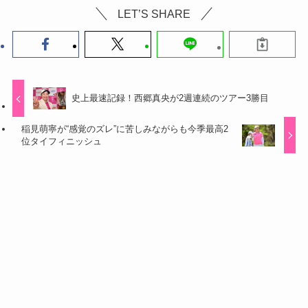
LET’S SHARE
史上最速記録！西郷真央が2週連続のツアー3勝目
稲見萌寧が“感覚のズレ”に苦しみながらも今季最高2
位タイフィニッシュ