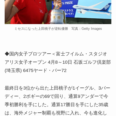
ミセスになった上田桃子が逆転優勝 写真：Getty Images
◆国内女子プロツアー＜富士フイルム・スタジオ
アリス女子オープン 4月8～10日 石坂ゴルフ倶楽部
(埼玉県) 6475ヤード・パー72
最終日を3位から出た上田桃子が1イーグル、3バー
ディー、2ボギーの69で回り、通算9アンダーで今
季初勝利を手にした。通算17勝目を手にした35歳
は、海外メジャー制覇も視野に入れ、今も進化し