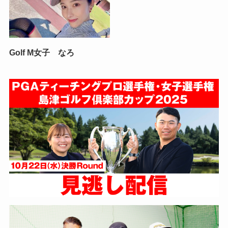
Golf M女子 なろ