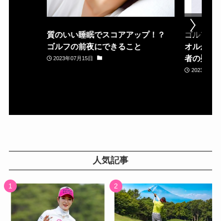
質のいい睡眠でスコアアップ！？
ゴルフ場
ゴルフの前夜にできること
オルが置
者の疑問
2023年07月15日
2023年05月
人気記事