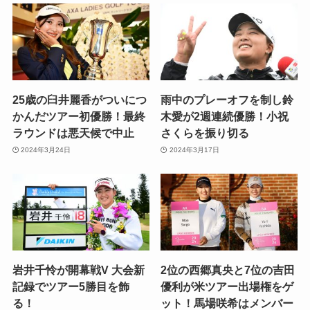
25歳の臼井麗香がついにつ
雨中のプレーオフを制し鈴
かんだツアー初優勝！最終
木愛が2週連続優勝！小祝
ラウンドは悪天候で中止
さくらを振り切る
2024年3月24日
2024年3月17日
岩井千怜が開幕戦V 大会新
2位の西郷真央と7位の吉田
記録でツアー5勝目を飾
優利が米ツアー出場権をゲ
る！
ット！馬場咲希はメンバー