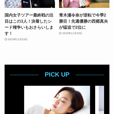
国内女子ツアー最終戦の注
青木瀬令奈が逆転で今季2
目はこの3人！決着したシ
勝目！先週優勝の西郷真央
ード権争いもおさらいしま
が猛追で2位に
す！
2023年11月19日
2023年11月23日
PICK UP