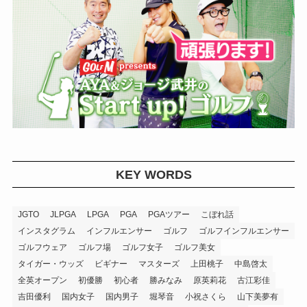
KEY WORDS
JGTO
JLPGA
LPGA
PGA
PGAツアー
こぼれ話
インスタグラム
インフルエンサー
ゴルフ
ゴルフインフルエンサー
ゴルフウェア
ゴルフ場
ゴルフ女子
ゴルフ美女
タイガー・ウッズ
ビギナー
マスターズ
上田桃子
中島啓太
全英オープン
初優勝
初心者
勝みなみ
原英莉花
古江彩佳
吉田優利
国内女子
国内男子
堀琴音
小祝さくら
山下美夢有