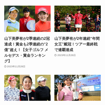
山下美夢有が2季連続の2冠
山下美夢有が2年連続“年間
達成！賞金も2季連続の“2
女王”戴冠！ツアー最終戦
億”超え！【女子ゴルフ メ
で連覇達成
ルセデス・賞金ランキン
2023年11月26日
グ】
2023年11月28日