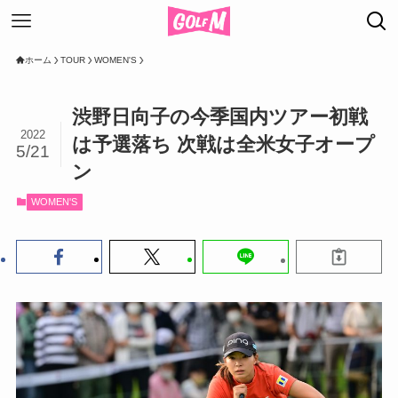
ホーム
TOUR
WOMEN'S
渋野日向子の今季国内ツアー初戦
2022
は予選落ち 次戦は全米女子オープ
5/21
ン
WOMEN'S