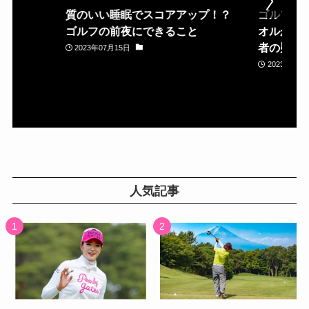
質のいい睡眠でスコアアップ！？
ゴルフ場
ゴルフの前夜にできること
オルが置
者の疑問
2023年07月15日
2023年05月
人気記事