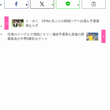
イ・ボミ 1年8か月ぶりの韓国ツアー出場も予選通
過ならず
圧巻のイーグルで混戦にケリ！連続予選落ち直後の西
郷真央が今季5勝目をゲット