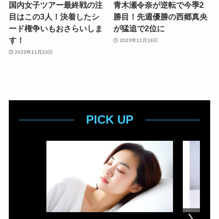
国内女子ツアー最終戦の注
青木瀬令奈が逆転で今季2
目はこの3人！決着したシ
勝目！先週優勝の西郷真央
ード権争いもおさらいしま
が猛追で2位に
す！
2023年11月19日
2023年11月23日
PICK UP