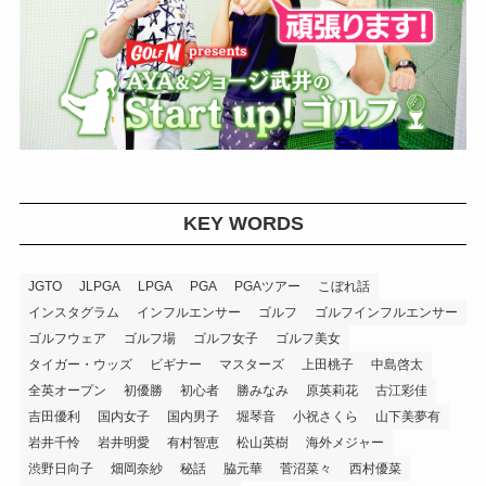
KEY WORDS
JGTO
JLPGA
LPGA
PGA
PGAツアー
こぼれ話
インスタグラム
インフルエンサー
ゴルフ
ゴルフインフルエンサー
ゴルフウェア
ゴルフ場
ゴルフ女子
ゴルフ美女
タイガー・ウッズ
ビギナー
マスターズ
上田桃子
中島啓太
全英オープン
初優勝
初心者
勝みなみ
原英莉花
古江彩佳
吉田優利
国内女子
国内男子
堀琴音
小祝さくら
山下美夢有
岩井千怜
岩井明愛
有村智恵
松山英樹
海外メジャー
渋野日向子
畑岡奈紗
秘話
脇元華
菅沼菜々
西村優菜