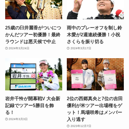
25歳の臼井麗香がついにつ
雨中のプレーオフを制し鈴
かんだツアー初優勝！最終
木愛が2週連続優勝！小祝
ラウンドは悪天候で中止
さくらを振り切る
2024年3月24日
2024年3月17日
岩井千怜が開幕戦V 大会新
2位の西郷真央と7位の吉田
記録でツアー5勝目を飾
優利が米ツアー出場権をゲ
る！
ット！馬場咲希はメンバー
入り逃す
2024年3月3日
2023年12月7日