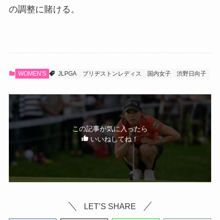
の調整に賭ける。
WOMEN'S
JLPGA
ブリヂストンレディス
国内女子
渋野日向子
この記事が気に入ったら
いいねしてね！
LET’S SHARE