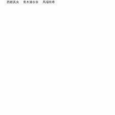
西郷真央
青木瀬令奈
馬場咲希