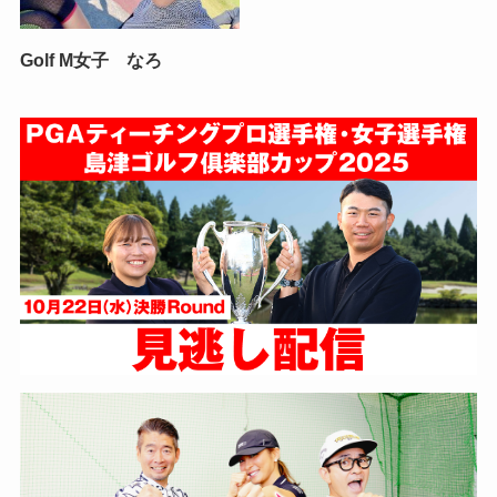
Golf M女子 なろ