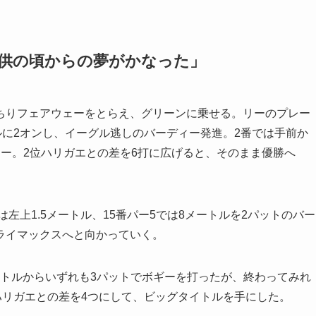
子供の頃からの夢がかなった」
りフェアウェーをとらえ、グリーンに乗せる。リーのプレー
ルに2オンし、イーグル逃しのバーディー発進。2番では手前か
ー。2位ハリガエとの差を6打に広げると、そのまま優勝へ
左上1.5メートル、15番パー5では8メートルを2パットのバー
ライマックスへと向かっていく。
メートルからいずれも3パットでボギーを打ったが、終わってみれ
ハリガエとの差を4つにして、ビッグタイトルを手にした。