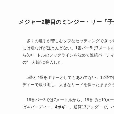
メジャー2勝目のミンジー・リー「
多くの選手が苦しむタフなセッティングできっち
には危なげがほとんどない。1番パー5で7メート
ら8メートルのフックラインを沈めて連続バーディ
の“一人旅”に突入した。
5番と7番をボギーとしてもあわてない。12番では
ディーで取り返し、大きなリードを保ったままク
16番パー3では7メートルから、18番では10
ば４バーディー、4ボギー。通算13アンダーで、