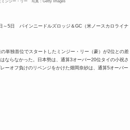
ンジー・リー 写真：Getty Images
日～5日 パインニードルズロッジ＆GC（米ノースカロライナ
差の単独首位でスタートしたミンジー・リー（豪）が2位との差
はならなかった。日本勢は、通算3オーバー20位タイの小祝さ
プレーオフ負けのリベンジをかけた畑岡奈紗は、通算5オーバー