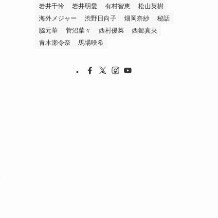
岩井千怜
岩井明愛
有村智恵
松山英樹
海外メジャー
渋野日向子
畑岡奈紗
秘話
脇元華
菅沼菜々
西村優菜
西郷真央
青木瀬令奈
馬場咲希